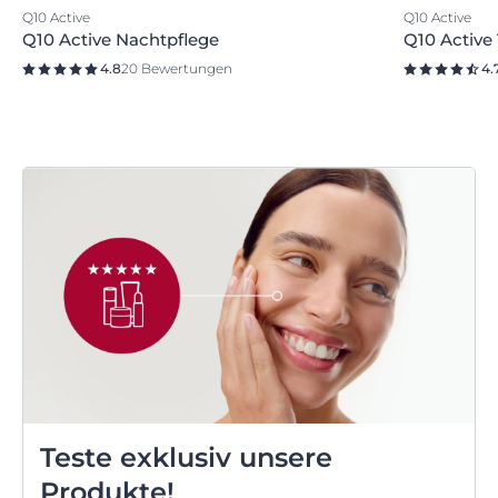
Q10 Active
Q10 Active
Q10 Active Nachtpflege
Q10 Active
4.8
20 Bewertungen
4.
Teste exklusiv unsere
Produkte!