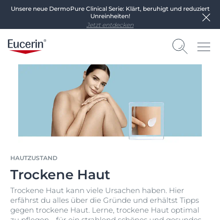
Unsere neue DermoPure Clinical Serie: Klärt, beruhigt und reduziert
Unreinheiten!
Jetzt entdecken
HAUTZUSTAND
Trockene Haut
Trockene Haut kann viele Ursachen haben. Hier
erfährst du alles über die Gründe und erhältst Tipps
gegen trockene Haut. Lerne, trockene Haut optimal
zu pflegen - für ein strahlend schönes und gesundes