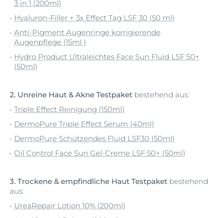
3 in 1 (200ml)
Hyaluron-Filler + 3x Effect Tag LSF 30 (50 ml)
Anti-Pigment Augenringe korrigierende
Augenpflege (15ml )
Hydro Product Ultraleichtes Face Sun Fluid LSF 50+
(50ml)
2. Unreine Haut & Akne Testpaket
bestehend aus:
Triple Effect Reinigung (150ml)
DermoPure Triple Effect Serum (40ml)
DermoPure Schützendes Fluid LSF30 (50ml)
Oil Control Face Sun Gel-Creme LSF 50+ (50ml)
3. Trockene & empfindliche Haut Testpaket
bestehend
aus:
UreaRepair Lotion 10% (200ml)