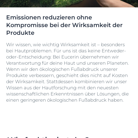
Emissionen reduzieren ohne
Kompromisse bei der Wirksamkeit der
Produkte
Wir wissen, wie wichtig Wirksamkeit ist – besonders
bei Hautproblemen. Für uns ist das keine Entweder-
oder-Entscheidung: Bei Eucerin übernehmen wir
Verantwortung für deine Haut und unseren Planeten.
Wenn wir den ökologischen Fußabdruck unserer
Produkte verbessern, geschieht dies nicht auf Kosten
der Wirksamkeit. Stattdessen kombinieren wir unser
Wissen aus der Hautforschung mit den neuesten
wissenschaftlichen Erkenntnissen über Lösungen, die
einen geringeren ökologischen Fußabdruck haben.