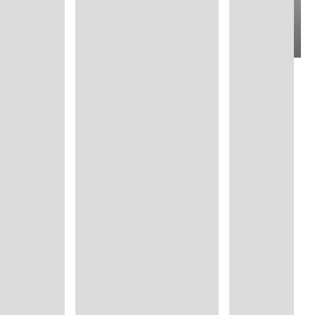
Nachhaltige Verpackung
Entfernung von
Nachhaltige
Mikroplastik
Palmölbeschaffung
*Die SBTi ist eine Organisation für unternehmerische
Klimamaßnahmen, die es Unternehmen und
Finanzinstituten ermöglicht,
Emissionsreduktionsziele im Einklang mit der
Klimawissenschaft zu setzen. Mehr erfahren:
Ambitionierte unternehmerische Klimamaßnahmen
-
Science Based Targets Initiative