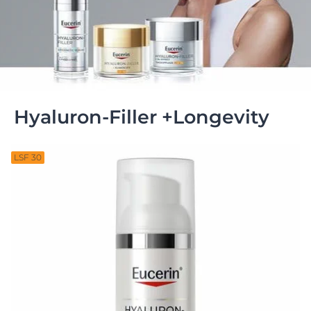
Hyaluron-Filler +Longevity
LSF 30