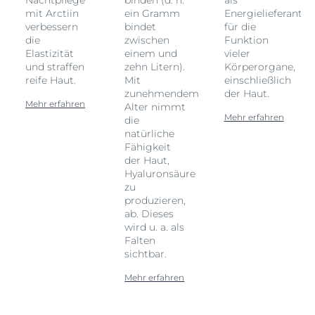
Nachtpflege
binden (d. h.
als
t
mit Arctiin
ein Gramm
Energielieferant
verbessern
bindet
für die
die
zwischen
Funktion
Elastizität
einem und
vieler
und straffen
zehn Litern).
Körperorgane,
reife Haut.
Mit
einschließlich
zunehmendem
der Haut.
Mehr erfahren
Alter nimmt
Mehr erfahren
die
natürliche
Fähigkeit
der Haut,
Hyaluronsäure
zu
produzieren,
ab. Dieses
wird u. a. als
Falten
sichtbar.
Mehr erfahren