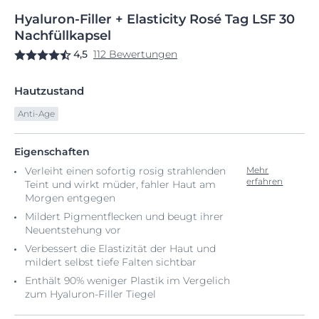
Hyaluron-Filler
+
Elasticity Rosé Tag
LSF 30
Nachfüllkapsel
4,5
112 Bewertungen
Hautzustand
Anti-Age
Eigenschaften
Verleiht einen sofortig rosig strahlenden
Mehr
erfahren
Teint und wirkt müder, fahler Haut am
Morgen entgegen
Mildert Pigmentflecken und beugt ihrer
Neuentstehung vor
Verbessert die Elastizität der Haut und
mildert selbst tiefe Falten sichtbar
Enthält 90% weniger Plastik im Vergelich
zum Hyaluron-Filler Tiegel