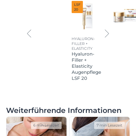
LSF
20
HYALURON-
FILLER +
ELASTICITY
Hyaluron-
Filler +
Elasticity
Augenpflege
LSF 20
Weiterführende Informationen
6 min Lesezeit
7 min Lesezeit