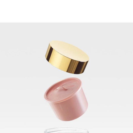
Tagespflege mit LSF 30 als Nachfüllkapsel bietet
bewährte Anti-Aging-Wirkung in einer besonders
ressourcenschonenden Verpackung. Die Formel
verleiht einen frischen rosig strahlenden Teint, mildert
selbst ausgeprägte Falten, verbessert die Elastizität
und reduziert Pigmentflecken sichtbar.
Die Kombination aus hochwirksamen Inhaltsstoffen
wurde speziell für die Pflege anspruchsvoller Haut
entwickelt:
• Roséfarbene Pigmente bringen einen sofortigen
Frischeeffekt und gleichen fahle Haut optisch aus.
• Der Kollagen-Elastin-Komplex mit Arctiin und
Kreatin stimuliert die Kollagenproduktion und
verbessert die Elastizität.
• Patentiertes Thiamidol® reduziert Pigmentflecken
und hemmt deren Neuentstehung.
• Makro- und Mikro-Hyaluronsäure polstern Falten
gezielt auf und versorgen die Haut intensiv mit
Feuchtigkeit.
• LSF 30 und UVA-Schutz: Schützt vor lichtbedingter,