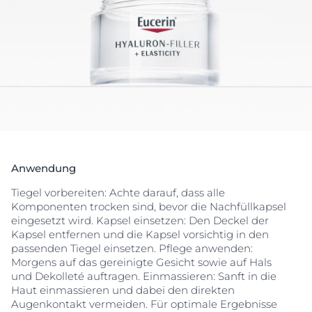
vorzeitiger Hautalterung und weiterer Faltenbildung.
Die Nachfüllkapsel reduziert den Plastikverbrauch um
bis zu 90 % im Vergleich zum Tiegel. Sie ist mit allen
Eucerin Gesichtspflege-Tiegeln kompatibel und lässt
sich einfach einsetzen. So wird der Pflegealltag
nachhaltiger gestaltet, ohne auf Wirksamkeit zu
verzichten.
Anwendung
Tiegel vorbereiten: Achte darauf, dass alle
Komponenten trocken sind, bevor die Nachfüllkapsel
eingesetzt wird. Kapsel einsetzen: Den Deckel der
Kapsel entfernen und die Kapsel vorsichtig in den
passenden Tiegel einsetzen. Pflege anwenden:
Morgens auf das gereinigte Gesicht sowie auf Hals
und Dekolleté auftragen. Einmassieren: Sanft in die
Haut einmassieren und dabei den direkten
Augenkontakt vermeiden. Für optimale Ergebnisse