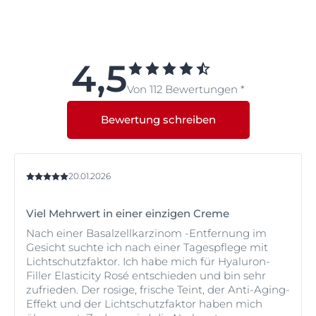
Wir empfehlen die Eucerin Hyaluron-Filler +3x Effect
Tagespflege mit LSF 30. Diese Anti-Age-Pflege speziell
entwickelt, um den ersten Zeichen der Hautalterung,
wie feinen Linien und tieferen Falten,
4,5
entgegenzuwirken.
Von 112 Bewertungen *
Bewertung schreiben
20.01.2026
Viel Mehrwert in einer einzigen Creme
Nach einer Basalzellkarzinom -Entfernung im
Gesicht suchte ich nach einer Tagespflege mit
Lichtschutzfaktor. Ich habe mich für Hyaluron-
Filler Elasticity Rosé entschieden und bin sehr
zufrieden. Der rosige, frische Teint, der Anti-Aging-
Effekt und der Lichtschutzfaktor haben mich