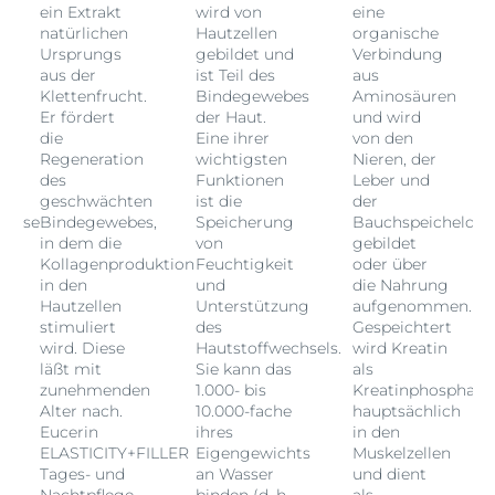
ein Extrakt
wird von
eine
natürlichen
Hautzellen
organische
Ursprungs
gebildet und
Verbindung
aus der
ist Teil des
aus
Klettenfrucht.
Bindegewebes
Aminosäuren
Er fördert
der Haut.
und wird
die
Eine ihrer
von den
Regeneration
wichtigsten
Nieren, der
des
Funktionen
Leber und
geschwächten
ist die
der
drüse
Bindegewebes,
Speicherung
Bauchspeicheldrü
in dem die
von
gebildet
Kollagenproduktion
Feuchtigkeit
oder über
in den
und
die Nahrung
.
Hautzellen
Unterstützung
aufgenommen.
stimuliert
des
Gespeichtert
wird. Diese
Hautstoffwechsels.
wird Kreatin
läßt mit
Sie kann das
als
at
zunehmenden
1.000- bis
Kreatinphosphat
Alter nach.
10.000-fache
hauptsächlich
Eucerin
ihres
in den
ELASTICITY+FILLER
Eigengewichts
Muskelzellen
Tages- und
an Wasser
und dient