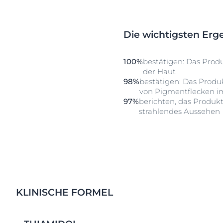
Die wichtigsten Erg
100%
bestätigen: Das Produk
der Haut
98%
bestätigen: Das Produk
von Pigmentflecken i
97%
berichten, das Produkt
strahlendes Aussehen
KLINISCHE FORMEL