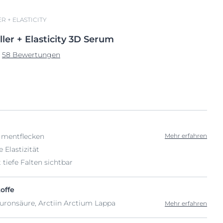
R + ELASTICITY
ller
+
Elasticity 3D Serum
58 Bewertungen
gmentflecken
Mehr erfahren
 Elastizität
 tiefe Falten sichtbar
offe
luronsäure, Arctiin Arctium Lappa
Mehr erfahren