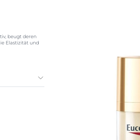
iv, beugt deren
ie Elastizität und
en: Thiamidol®
äßiger
re Ergebnisse
des Aussehen. 2.
ktion in der
 wird verbessert.
ettiger
rgebnis: Die Haut