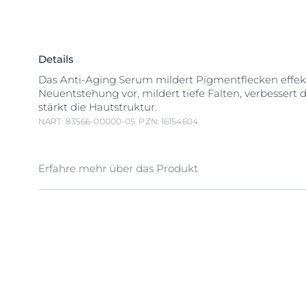
Details
Das Anti-Aging Serum mildert Pigmentflecken effekt
Neuentstehung vor, mildert tiefe Falten, verbessert d
stärkt die Hautstruktur.
NART: 83566-00000-05
PZN: 16154604
Erfahre mehr über das Produkt
Dreifacher Anti-Age Effekt: 1. Gemilderte Altersfleck
mildert effektiv Altersflecken und beugt bei regelm
Anwendung deren Neuentstehung vor. Erste sichtba
bereits nach 2 Wochen. Für ein frisches und strahlen
Mehr Elastizität: Arctiin stimuliert die Kollagenprodu
Haut. Die Haut fühlt sich fester an und die Elastizität
3. Gemilderte Falten: Die Formel mit lang- und kurzk
Hyaluronsäure mildert selbst tiefe Falten sichtbar. E