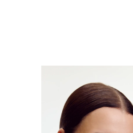
wirkt ebenmäßiger und ist straffer. Falten werden au
Klinische und dermatologische Studien beweisen: G
Hautverträglichkeit und Wirksamkeit.