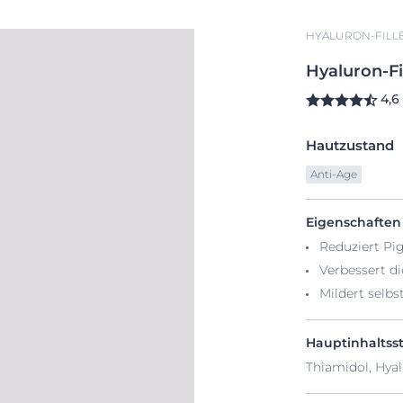
HYALURON-FILLE
Hyaluron-Fi
4,6
Hautzustand
Anti-Age
Eigenschaften
Reduziert Pi
Verbessert die
Mildert selbst
Hauptinhaltsst
Thiamidol, Hya