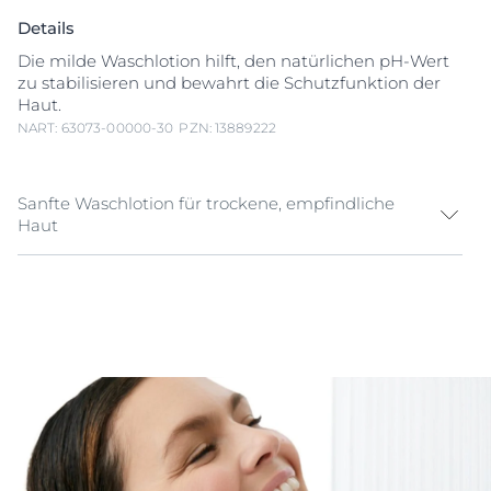
Details
Die milde Waschlotion hilft, den natürlichen pH-Wert
zu stabilisieren und bewahrt die Schutzfunktion der
Haut.
NART: 63073-00000-30
PZN: 13889222
Sanfte Waschlotion für trockene, empfindliche
Haut
Die pH5 Waschlotion mit Dexpanthenol (Provitamin
B5) ist eine seifenfreie Waschlotion für die tägliche
Reinigung von Gesicht und Körper. Sie reinigt extra
sanft und sorgt für ein sofortiges Wohlbefinden.
Die Formel mit dem pH Balance System hilft, den
natürlichen pH-Wert der Haut zu stabilisieren und
schützt so das Mikrobiom.
Selbst bei häufigem Waschen und Duschen wird die
Haut so vor dem Austrocknen geschützt und gewinnt