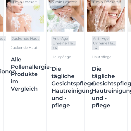
1 min Lesezeit
7 min Lesezeit
6 min Lesezeit
aut
Juckende Haut
Anti-Age
Anti-Age
Unreine Ha...
Unreine Ha...
Juckende Haut
+
4
+
4
Hautpflege
Hautpflege
Alle
Pollenallergie-
Die
Die
tionen
Produkte
tägliche
tägliche
im
Gesichtspflege:
Gesichtspfleg
Vergleich
Hautreinigung
Hautreinigun
und -
und -
pflege
pflege