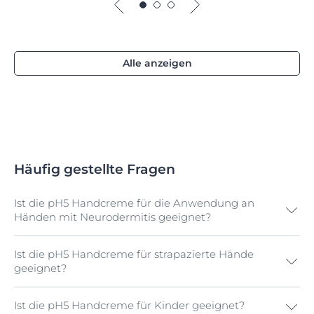
Alle anzeigen
Häufig gestellte Fragen
Ist die pH5 Handcreme für die Anwendung an
Händen mit Neurodermitis geeignet?
Ist die pH5 Handcreme für strapazierte Hände
Nein. Hier empfehlen wir die AtopiControl Hand
geeignet?
Intensiv-Creme von Eucerin.
Ist die pH5 Handcreme für Kinder geeignet?
Ja. Noch besser geeignet ist die AtopiControl Hand