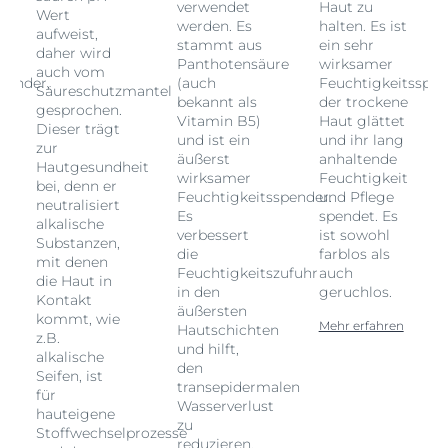
verwendet
Haut zu
Wert
werden. Es
halten. Es ist
aufweist,
stammt aus
ein sehr
daher wird
Panthotensäure
wirksamer
auch vom
pender,
(auch
Feuchtigkeitsspen
Säureschutzmantel
bekannt als
der trockene
gesprochen.
Vitamin B5)
Haut glättet
Dieser trägt
und ist ein
und ihr lang
zur
äußerst
anhaltende
Hautgesundheit
wirksamer
Feuchtigkeit
bei, denn er
Feuchtigkeitsspender.
und Pflege
neutralisiert
Es
spendet. Es
alkalische
verbessert
ist sowohl
Substanzen,
die
farblos als
mit denen
Feuchtigkeitszufuhr
auch
die Haut in
in den
geruchlos.
Kontakt
äußersten
kommt, wie
Mehr erfahren
Hautschichten
z.B.
und hilft,
alkalische
den
Seifen, ist
transepidermalen
für
Wasserverlust
hauteigene
zu
Stoffwechselprozesse
reduzieren.