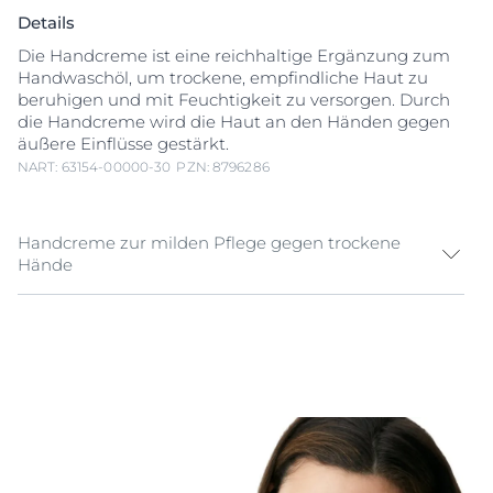
Details
Die Handcreme ist eine reichhaltige Ergänzung zum
Handwaschöl, um trockene, empfindliche Haut zu
beruhigen und mit Feuchtigkeit zu versorgen. Durch
die Handcreme wird die Haut an den Händen gegen
äußere Einflüsse gestärkt.
NART: 63154-00000-30
PZN: 8796286
Handcreme zur milden Pflege gegen trockene
Hände
Sehr trockene, empfindliche Hände fühlen sich
unangenehm an und beeinträchtigen so das
Wohlbefinden. Daher braucht die gereizte Haut eine
intensive Pflege. Die Eucerin pH5 Handcreme wurde
speziell entwickelt, um Umweltreizen
entgegenzuwirken und vor dem Austrocknen zu
schützen.