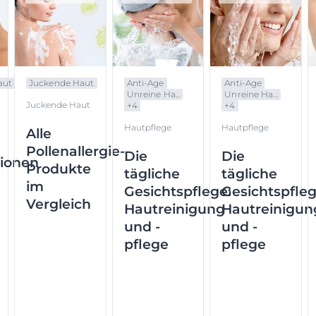
aut
Juckende Haut
Anti-Age
Anti-Age
Unreine Ha...
Unreine Ha...
Juckende Haut
+
4
+
4
Hautpflege
Hautpflege
Alle
Pollenallergie-
Die
Die
tionen
Produkte
tägliche
tägliche
im
Gesichtspflege:
Gesichtspfleg
Vergleich
Hautreinigung
Hautreinigun
und -
und -
pflege
pflege