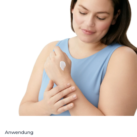
Das einzigartige Eucerin pH Balance System mit dem
pH5 Citratpuffer stellt den natürlichen pH-Wert der
Haut wieder her. Gleichzeitig hilft 5% Dexpanthenol
(Provitamin B5) die Regeneration der Haut zu
stimulieren und deren Widerstandskraft zu bewahren.
Die Eucerin pH5 Handcreme hilft, den
Feuchtigkeitsverlust von häufigem Händewaschen
und Handdesinfektion zu reduzieren und die Haut vor
Reizungen zu schützen.
Anwendung