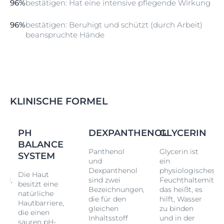
96%
bestätigen: Hat eine intensive pflegende Wirkung
96%
bestätigen: Beruhigt und schützt (durch Arbeit)
beanspruchte Hände
KLINISCHE FORMEL
PH
DEXPANTHENOL
GLYCERIN
BALANCE
Panthenol
Glycerin ist
SYSTEM
und
ein
s
Dexpanthenol
physiologisches
Die Haut
tel,
sind zwei
Feuchthaltemittel
besitzt eine
Bezeichnungen,
das heißt, es
natürliche
die für den
hilft, Wasser
Hautbarriere,
gleichen
zu binden
die einen
Inhaltsstoff
und in der
sauren pH-