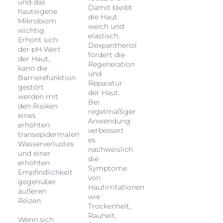
und das
Damit bleibt
hauteigene
die Haut
Mikrobiom
weich und
wichtig.
elastisch.
Erhöht sich
Dexpanthenol
der pH-Wert
fördert die
der Haut,
Regeneration
kann die
und
Barrierefunktion
Reparatur
gestört
der Haut.
werden mit
Bei
den Risiken
regelmäßiger
eines
Anwendung
erhöhten
verbessert
transepidermalen
es
Wasserverlustes
nachweislich
und einer
die
erhöhten
Symptome
Empfindlichkeit
von
gegenüber
Hautirritationen
äußeren
wie
Reizen.
Trockenheit,
Rauheit,
Wenn sich