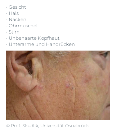
•
Gesicht
•
Hals
•
Nacken
•
Ohrmuschel
•
Stirn
•
Unbehaarte Kopfhaut
•
Unterarme und Handrücken
© Prof. Skudlik, Universität Osnabrück