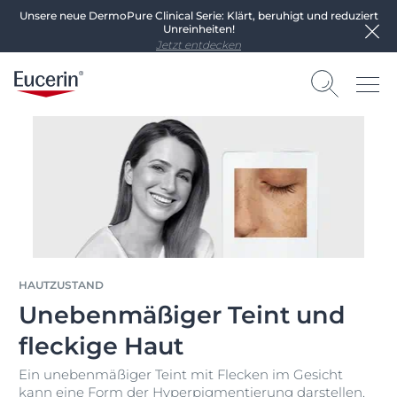
Unsere neue DermoPure Clinical Serie: Klärt, beruhigt und reduziert
Unreinheiten!
Jetzt entdecken
HAUTZUSTAND
Unebenmäßiger Teint und
fleckige Haut
Ein unebenmäßiger Teint mit Flecken im Gesicht
kann eine Form der Hyperpigmentierung darstellen.