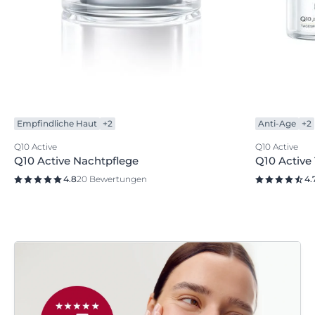
Empfindliche Haut
+2
Anti-Age
+2
Q10 Active
Q10 Active
Q10 Active Nachtpflege
Q10 Active
4.8
20 Bewertungen
4.