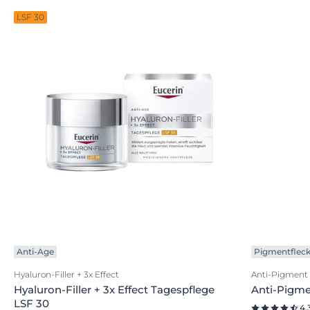
LSF 30
Anti-Age
Pigmentflec
Hyaluron-Filler + 3x Effect
Anti-Pigment
Hyaluron-Filler + 3x Effect Tagespflege
Anti-Pigm
LSF 30
4.