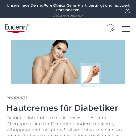
Unsere neue DermoPure Clinical Serie: Klärt, beruhigt und reduziert
Unreinheiten!
Jetzt entdecken
PRODUKTE
Hautcremes für Diabetiker
Diabetes führt oft zu trockener Haut. Eucerin
Pflegeprodukte für Diabetiker lindern trockene,
schuppige und juckende Stellen. Mit ausgewählten
Inhaltsstoffen wirken sie den Folgen trockener Haut