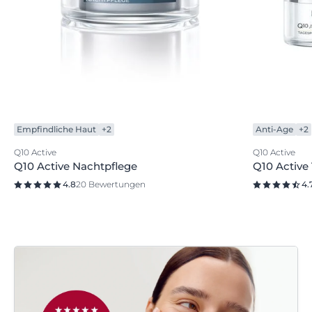
Empfindliche Haut
+2
Anti-Age
+2
Q10 Active
Q10 Active
Q10 Active Nachtpflege
Q10 Active
4.8
20 Bewertungen
4.