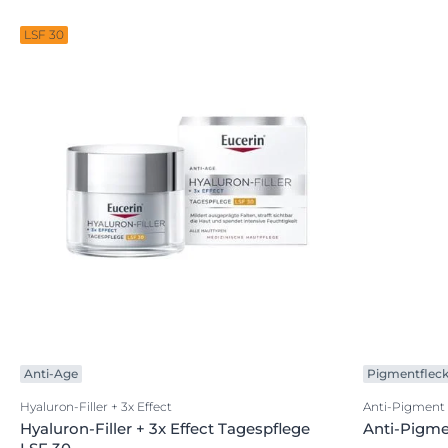
LSF 30
Anti-Age
Pigmentflec
Hyaluron-Filler + 3x Effect
Anti-Pigment
Hyaluron-Filler + 3x Effect Tagespflege
Anti-Pigm