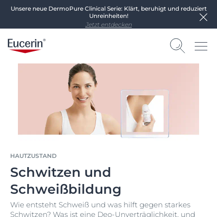
Unsere neue DermoPure Clinical Serie: Klärt, beruhigt und reduziert
Unreinheiten!
Jetzt entdecken
HAUTZUSTAND
Schwitzen und
Schweißbildung
Wie entsteht Schweiß und was hilft gegen starkes
Schwitzen? Was ist eine Deo-Unverträglichkeit, und