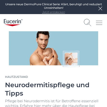
Unsere neue DermoPure Clinical Serie: Klärt, beruhigt und reduziert
Unreinheiten!
Jetzt entdecken
HAUTZUSTAND
Neurodermitispflege und
Tipps
Pflege bei Neurodermitis ist für Betroffene essenziell
wichtig. Erfahre hier mehr über die Hautpflege bei