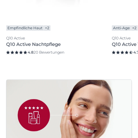
Empfindliche Haut
+2
Anti-Age
+2
Q10 Active
Q10 Active
Q10 Active Nachtpflege
Q10 Active
4.8
20 Bewertungen
4.