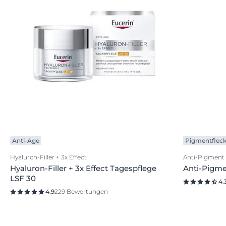
Anti-Age
Pigmentflec
Hyaluron-Filler + 3x Effect
Anti-Pigment
Hyaluron-Filler + 3x Effect Tagespflege
Anti-Pigm
LSF 30
4.
4.9
229 Bewertungen