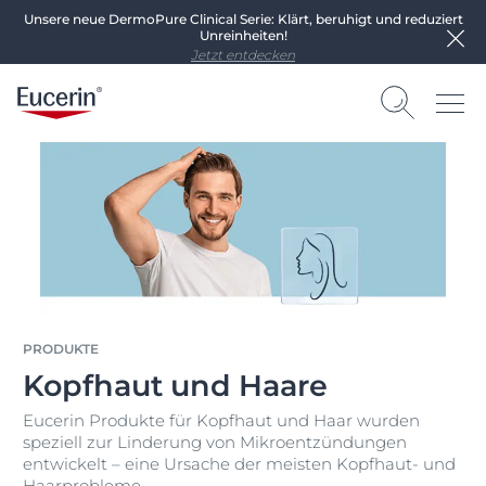
Unsere neue DermoPure Clinical Serie: Klärt, beruhigt und reduziert
Unreinheiten!
Jetzt entdecken
PRODUKTE
Kopfhaut und Haare
Eucerin Produkte für Kopfhaut und Haar wurden
speziell zur Linderung von Mikroentzündungen
entwickelt – eine Ursache der meisten Kopfhaut- und
Haarprobleme.