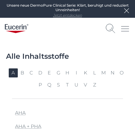
Unsere neue DermoPure Clinical Serie: Klärt, beruhigt und reduziert
Unreinheiten!
Jetzt entdecken
Alle Inhaltsstoffe
A
B
C
D
E
G
H
I
K
L
M
N
O
P
Q
S
T
U
V
Z
AHA
AHA + PHA