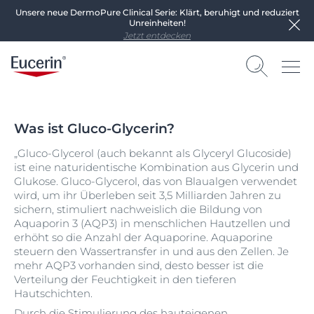
Unsere neue DermoPure Clinical Serie: Klärt, beruhigt und reduziert
Unreinheiten!
Jetzt entdecken
Was ist Gluco-Glycerin?
„Gluco-Glycerol (auch bekannt als Glyceryl Glucoside)
ist eine naturidentische Kombination aus Glycerin und
Glukose. Gluco-Glycerol, das von Blaualgen verwendet
wird, um ihr Überleben seit 3,5 Milliarden Jahren zu
sichern, stimuliert nachweislich die Bildung von
Aquaporin 3 (AQP3) in menschlichen Hautzellen und
erhöht so die Anzahl der Aquaporine. Aquaporine
steuern den Wassertransfer in und aus den Zellen. Je
mehr AQP3 vorhanden sind, desto besser ist die
Verteilung der Feuchtigkeit in den tieferen
Hautschichten.
Durch die Stimulierung des hauteigenen