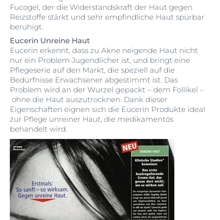
Fucogel, der die Widerstandskraft der Haut gegen
Reizstoffe stärkt und sehr empfindliche Haut spürbar
beruhigt.
Eucerin Unreine Haut
Eucerin erkennt, dass zu Akne neigende Haut nicht
nur ein Problem Jugendlicher ist, und bringt eine
Pflegeserie auf den Markt, die speziell auf die
Bedürfnisse Erwachsener abgestimmt ist. Das
Problem wird an der Wurzel gepackt – dem Follikel –
ohne die Haut auszutrocknen. Dank dieser
Eigenschaften eignen sich die Eucerin Produkte ideal
zur Pflege unreiner Haut, die medikamentös
behandelt wird.