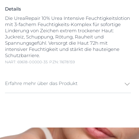
Details
Die UreaRepair 10% Urea Intensive Feuchtigkeitslotion
mit 3-fachem Feuchtigkeits-Komplex für sofortige
Linderung von Zeichen extrem trockener Haut:
Juckreiz, Schuppung, Rötung, Rauheit und
Spannungsgefühl. Versorgt die Haut 72h mit
intensiver Feuchtigkeit und stärkt die hauteigene
Schutzbarriere.
NART: 69618-00000-35
PZN: 11678159
Erfahre mehr über das Produkt
Wenn unsere Haut über eine stabile Barrierefunktion
verfügt, schützt sie uns vor dem Eindringen von
äußeren Reizstoffen und sorgt so für einen gesunden
Feuchtigkeitsgehalt der Haut. Wenn diese
Hautbarriere jedoch beschädigt ist, kann Feuchtigkeit
aus der Haut entweichen und dadurch trocken