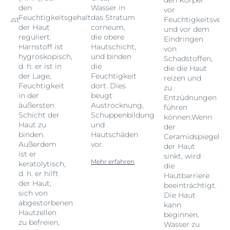
den Körper
den
Wasser in
vor
Feuchtigkeitsgehalt
das Stratum
erlust
Feuchtigkeitsverlu
der Haut
corneum,
und vor dem
reguliert.
die obere
Eindringen
Harnstoff ist
Hautschicht,
von
hygroskopisch,
und binden
Schadstoffen,
d. h. er ist in
die
die die Haut
der Lage,
Feuchtigkeit
reizen und
Feuchtigkeit
dort. Dies
zu
in der
beugt
Entzüdnungen
äußersten
Austrocknung,
führen
Schicht der
Schuppenbildung
können.Wenn
Haut zu
und
der
binden.
Hautschäden
l
Ceramidspiegel
Außerdem
vor.
der Haut
ist er
sinkt, wird
Mehr erfahren
keratolytisch,
die
d. h. er hilft
Hautbarriere
der Haut,
beeinträchtigt.
sich von
Die Haut
abgestorbenen
kann
Hautzellen
beginnen,
zu befreien,
Wasser zu