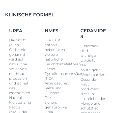
KLINISCHE FORMEL
UREA
NMFS
CERAMIDE
3
Harnstoff
Die Haut
(auch
enthält
Ceramide
Carbamid
neben Urea
sind
genannt)
weitere
wichtige
wird auf
natürliche
Lipide für
natürliche
Feuchthaltefaktoren.
die
Weise von
Lactat,
hauteigene
der Haut
Pyrrolidincarbonsäure
.
Schutzbarriere.
produziert
(PCA),
Gesunde
und ist Teil
Aminosäuren,
Haut
des
Salze und
produziert
essenziellen
Glucose.
diese in
Natural
Diese
ausreichender
Moisturizing
ziehen,
Menge und
Factor
genauso wie
schützt so
(NMF), der
Urea,