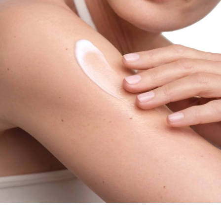
aussehen und sich trocken anfühlen. Die Eucerin
UreaRepair 10% Urea Intensive Feuchtigkeitslotion
versorgt sehr trockene, raue Haut mit der täglichen
Pflege die sie braucht. Es beinhaltet eine einzigartige
Formel mit einem 3-fachem Feuchtigkeits-Komplex -
10% Urea, Ceramide und andere Natürliche
Feuchthaltefaktoren (NMF) - für sofortige Linderung
von Zeichen extrem trockener Haut: Juckreiz,
Schuppung, Rötung, Rauheit und Spannungsgefühl. 1)
10% Urea spendet intensiv Feuchtigkeit und glättet
die Haut 2) Natürliche Feuchthaltefaktoren (NMF)
verbessern die Feuchtigkeitsbindung, wodurch der
Feuchtigkeitsgehalt deutlich erhöht wird, und Glyceryl
Glucosid sorgt für eine verbesserte
Feuchtigkeitsverteilung 3) In Kombination mit
Lipiden, wie z.B. Ceramiden, wird die hauteigene
Schutzbarriere gestärkt und die Feuchtigkeit
eingeschlossen. Das Ergebnis: 72h intensive
Feuchtigkeit und Stärkung der schützenden
Hautbarriere. ■ Die Haut fühlt sich angenehm glatt
und geschmeidig an ■ Die Haut wird sanft
abgeschuppt und geglättet ■ Die Wasser-in-Öl
Emulsion zieht schnell ein und klebt nicht ■ Die Haut