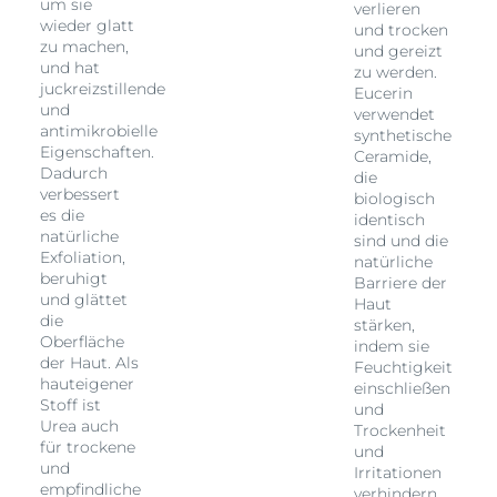
um sie
verlieren
wieder glatt
und trocken
zu machen,
und gereizt
und hat
zu werden.
juckreizstillende
Eucerin
und
verwendet
antimikrobielle
synthetische
Eigenschaften.
Ceramide,
Dadurch
die
verbessert
biologisch
es die
identisch
natürliche
sind und die
Exfoliation,
natürliche
beruhigt
Barriere der
und glättet
Haut
die
stärken,
Oberfläche
indem sie
der Haut. Als
Feuchtigkeit
hauteigener
einschließen
Stoff ist
und
Urea auch
Trockenheit
für trockene
und
und
Irritationen
empfindliche
verhindern