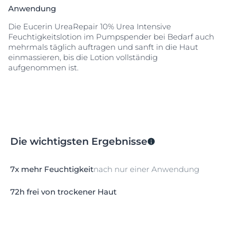
ist widerstandsfähig und dadurch langanhaltend vor
Anwendung
Trockenheit geschützt ■ Ohne Duftstoffe Die
Die Eucerin UreaRepair 10% Urea Intensive
Feuchtigkeitslotion ist sowohl für reifere Haut als auch
Feuchtigkeitslotion im Pumpspender bei Bedarf auch
bei Psoriasis, Diabetes und Keratosis Pilaris und als
mehrmals täglich auftragen und sanft in die Haut
begleitende Pflege geeignet.
einmassieren, bis die Lotion vollständig
aufgenommen ist.
Die wichtigsten Ergebnisse
7x mehr Feuchtigkeit
nach nur einer Anwendung
72h frei von trockener Haut