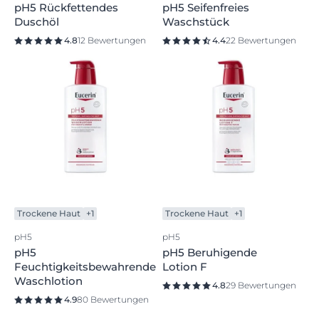
pH5 Rückfettendes
pH5 Seifenfreies
Duschöl
Waschstück
4.8
12 Bewertungen
4.4
22 Bewertungen
Trockene Haut
+1
Trockene Haut
+1
pH5
pH5
pH5
pH5 Beruhigende
Feuchtigkeitsbewahrende
Lotion F
Waschlotion
4.8
29 Bewertungen
4.9
80 Bewertungen