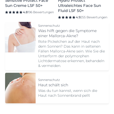
Trockene Haut
+3
Empfindliche Haut
+2
Sonnenschutz
Sonnenschutz
Sensitive Protect Face
Hydro Protect
Sun Creme LSF 50+
Ultraleichtes Face Sun
Fluid LSF 50+
4.8
196 Bewertungen
4.9
255 Bewertungen
Sonnenschutz
Was hilft gegen die Symptome
einer Mallorca-Akne?
Rote Pickelchen auf der Haut nach
dem Sonnen? Das kann in seltenen
Fällen Mallorca-Akne sein. Wie Sie die
Unterform der polymorphen
Lichtdermatose erkennen, behandeln