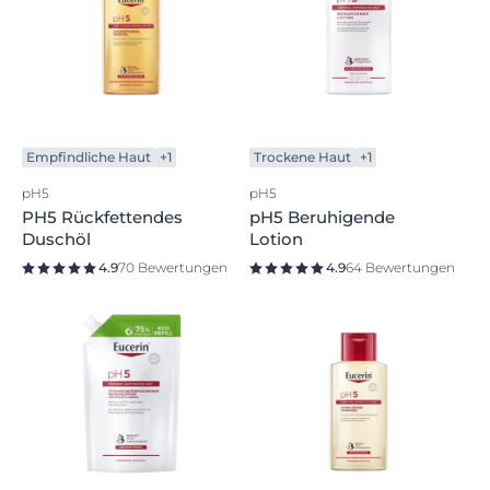
Empfindliche Haut
+1
Trockene Haut
+1
pH5
pH5
PH5 Rückfettendes
pH5 Beruhigende
Duschöl
Lotion
4.9
70 Bewertungen
4.9
64 Bewertungen