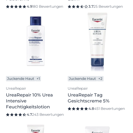
4.9
180 Bewertungen
3.7
25 Bewertungen
Juckende Haut
+1
Juckende Haut
+2
UreaRepair
UreaRepair
UreaRepair 10% Urea
UreaRepair Tag
Intensive
Gesichtscreme 5%
Feuchtigkeitslotion
4.8
451 Bewertungen
4.7
243 Bewertungen