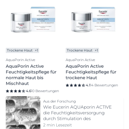
Trockene Haut
+1
Trockene Haut
+1
AquaPorin Active
AquaPorin Active
AquaPorin Active
AquaPorin Active
Feuchtigkeitspflege für
Feuchtigkeitspflege für
normale Haut bis
trockene Haut
Mischhaut
4.1
14 Bewertungen
4.6
10 Bewertungen
Aus der Forschung
Wie Eucerin AQUAporin ACTIVE
die Feuchtigkeitsversorgung
durch Stimulation des
hauteigenen Feuchtigkeitsnetzes
2 min Lesezeit