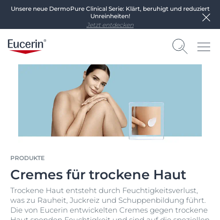
Unsere neue DermoPure Clinical Serie: Klärt, beruhigt und reduziert
Unreinheiten!
Jetzt entdecken
PRODUKTE
Cremes für trockene Haut
Trockene Haut entsteht durch Feuchtigkeitsverlust,
was zu Rauheit, Juckreiz und Schuppenbildung führt.
Die von Eucerin entwickelten Cremes gegen trockene
Haut spenden Feuchtigkeit und sind auf die speziellen