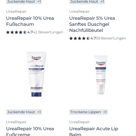
Juckende Haut
+1
Juckende Haut
+1
UreaRepair
UreaRepair
UreaRepair 10% Urea
UreaRepair 5% Urea
Fußschaum
Sanftes Duschgel
Nachfüllbeutel
4.7
42 Bewertungen
4.7
59 Bewertungen
Juckende Haut
+1
Trockene Lippen
+1
UreaRepair
UreaRepair
UreaRepair 10% Urea
UreaRepair Acute Lip
Fußcreme
Balm