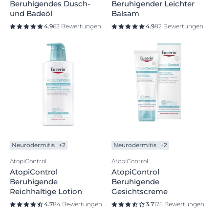
Beruhigendes Dusch-
Beruhigender Leichter
und Badeöl
Balsam
4.9
63 Bewertungen
4.9
82 Bewertungen
Neurodermitis
+2
Neurodermitis
+2
AtopiControl
AtopiControl
AtopiControl
AtopiControl
Beruhigende
Beruhigende
Reichhaltige Lotion
Gesichtscreme
4.7
84 Bewertungen
3.7
175 Bewertungen