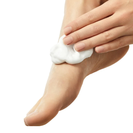
dazu führen, dass die Füße, insbesondere die Fersen,
mit der Zeit sehr rau und trocken werden. Der Eucerin
UreaRepair 10% Urea Fußschaum spendet sehr
trockenen, rauen Füßen die intensive
Feuchtigkeitspflege, die sie brauchen. Es enthält eine
einzigartige Kombination von Inhaltsstoffen - 10 %
Urea, Ceramide und andere Natürliche
Feuchthaltefaktoren (NMF) -, die Feuchtigkeit binden
und die natürliche Schutzbarriere der Haut reparieren,
um weiteren Feuchtigkeitsverlust zu verhindern. Sie
wirken zusammen mit Dexpanthenol und Decandiol,
zwei Wirkstoffen, die in der Fußpflege aufgrund ihrer
Eigenschaft, die Haut schnell zu regenerieren und die
für Pilzinfektionen verantwortlichen Mikroorganismen
zu reduzieren, von großer Bedeutung sind. So erhöht
der Fußschaum nachweislich die
Widerstandsfähigkeit pilzempfindlicher Füße. Die
Formel ist klinisch und dermatologisch erwiesen, dass
sie sofortige Linderung und intensive, langanhaltende
Feuchtigkeit bietet und Trockenheit und Rauheit bis
zu 48 Stunden pflegt. Die Haut fühlt sich wieder glatt
an, während verdickte Haut und Hornhaut reduziert