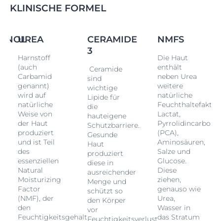
KLINISCHE FORMEL
ENOL
UREA
CERAMIDE
NMFS
3
Harnstoff
Die Haut
(auch
enthält
Ceramide
Carbamid
neben Urea
sind
genannt)
weitere
wichtige
,
wird auf
natürliche
Lipide für
natürliche
Feuchthaltefaktor
die
Weise von
Lactat,
hauteigene
der Haut
Pyrrolidincarbons
Schutzbarriere.
produziert
(PCA),
Gesunde
und ist Teil
Aminosäuren,
Haut
des
Salze und
produziert
e
essenziellen
Glucose.
diese in
Natural
Diese
ausreichender
Moisturizing
ziehen,
Menge und
Factor
genauso wie
schützt so
(NMF), der
Urea,
den Körper
den
Wasser in
vor
Feuchtigkeitsgehalt
das Stratum
Feuchtigkeitsverlust