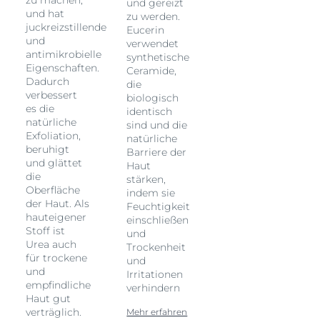
und gereizt
und hat
zu werden.
juckreizstillende
Eucerin
und
verwendet
antimikrobielle
synthetische
Eigenschaften.
Ceramide,
Dadurch
die
verbessert
biologisch
es die
identisch
natürliche
sind und die
en
Exfoliation,
natürliche
beruhigt
Barriere der
und glättet
Haut
die
stärken,
Oberfläche
indem sie
der Haut. Als
Feuchtigkeit
hauteigener
einschließen
Stoff ist
und
Urea auch
Trockenheit
für trockene
und
und
Irritationen
empfindliche
verhindern
Haut gut
verträglich.
Mehr erfahren