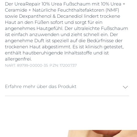
Der UreaRepair 10% Urea Fußschaum mit 10% Urea +
Ceramide + Natürliche Feuchthaltefaktoren (NMF)
sowie Dexpanthenol & Decanediol lindert trockene
Haut an den Füßen sofort und sorgt für ein
angenehmes Hautgefühl. Der ultraleichte Fußschaum
ist einfach anzuwenden und zieht schnell ein. Der
angenehme Duft ist speziell auf die Bedürfnisse der
trockenen Haut abgestimmt. Es ist klinisch getestet,
enthält hautberuhigende Inhaltsstoffe und ist
allergenfrei.
NART: 89799-00000-35
PZN: 17200737
Erfahre mehr über das Produkt
Unsere Füße sind ständiger Belastung ausgesetzt und
leisten Schwerstarbeit. Um dem täglichen Leben
standzuhalten, ist die Haut an den Fußsohlen
absichtlich dicker und härter als an anderen Stellen
unseres Körpers. Doch unpassendes Schuhwerk,
Druck, Reibung und Belastungen der Haut können