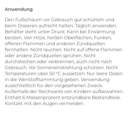
werden. Die ultraleichte Schaumtextur lässt sich leicht
auftragen und zieht schnell in die Haut ein, so dass sie
Anwendung
bequem und komfortabel ist. Der Schaum hat
Den Fußschaum vor Gebrauch gut schütteln und
außerdem einen dezenten Duft, der speziell für
beim Dosieren aufrecht halten. Täglich anwenden.
trockene Haut entwickelt wurde und für einen
Behälter steht unter Druck: Kann bei Erwärmung
Wohlfühl-Moment beiträgt, ohne dass parfümierte
bersten. Von Hitze, heißen Oberflächen, Funken,
Produkte zu Irritationen führen können. Geeignet zur
offenen Flammen und anderen Zündquellen
Verwendung bei diabetischer Haut und trockener,
fernhalten. Nicht rauchen. Nicht auf offene Flammen
problematischer Haut.
oder andere Zündquellen sprühen. Nicht
durchstechen oder verbrennen, auch nicht nach
Gebrauch. Vor Sonneneinstrahlung schützen. Nicht
Temperaturen über 50 °C aussetzen. Nur leere Dosen
in die Wertstoffsammlung geben. Verwendung
ausschließlich für den vorgesehenen Zweck.
Außerhalb der Reichweite von Kindern aufbewahren.
Enthält 6 Massenprozent entzündbare Bestandteile.
Kontakt mit den Augen vermeiden.