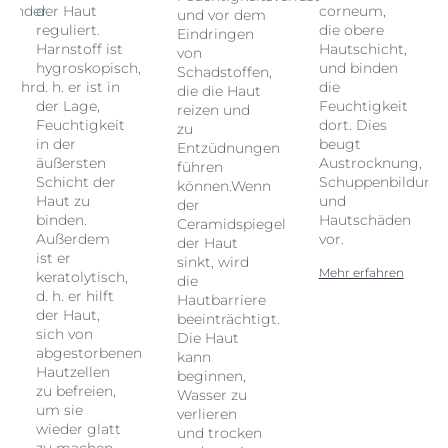
pender.
der Haut
corneum,
und vor dem
reguliert.
die obere
Eindringen
Harnstoff ist
Hautschicht,
von
hygroskopisch,
und binden
Schadstoffen,
ufuhr
d. h. er ist in
die
die die Haut
der Lage,
Feuchtigkeit
reizen und
Feuchtigkeit
dort. Dies
zu
in der
beugt
Entzüdnungen
äußersten
Austrocknung,
führen
Schicht der
Schuppenbildung
können.Wenn
len
Haut zu
und
der
binden.
Hautschäden
Ceramidspiegel
Außerdem
vor.
der Haut
ist er
sinkt, wird
Mehr erfahren
keratolytisch,
die
d. h. er hilft
Hautbarriere
der Haut,
beeinträchtigt.
sich von
Die Haut
abgestorbenen
kann
Hautzellen
beginnen,
zu befreien,
Wasser zu
um sie
verlieren
wieder glatt
und trocken
zu machen,