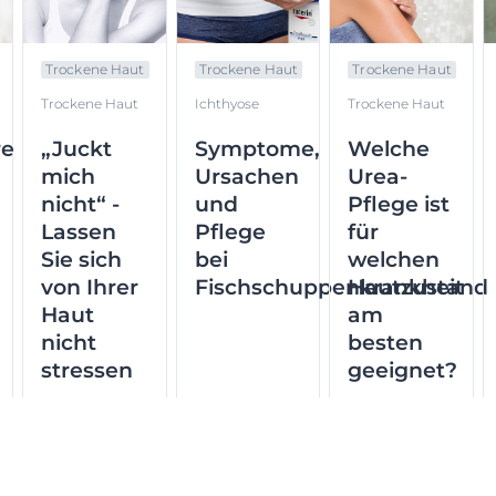
Trockene Haut
Trockene Haut
Trockene Haut
Trockene Haut
Ichthyose
Trockene Haut
re
„Juckt
Symptome,
Welche
mich
Ursachen
Urea-
nicht“ -
und
Pflege ist
Lassen
Pflege
für
Sie sich
bei
welchen
von Ihrer
Fischschuppenkrankheit
Hautzustand
Haut
am
nicht
besten
stressen
geeignet?