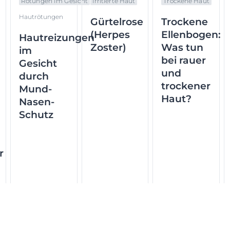
Rötungen Im Gesicht
Irritierte Haut
Trockene Haut
Hautrötungen
Gürtelrose
Trockene
(Herpes
Ellenbogen:
Hautreizungen
Zoster)
Was tun
im
bei rauer
Gesicht
und
durch
trockener
Mund-
Haut?
Nasen-
Schutz
r