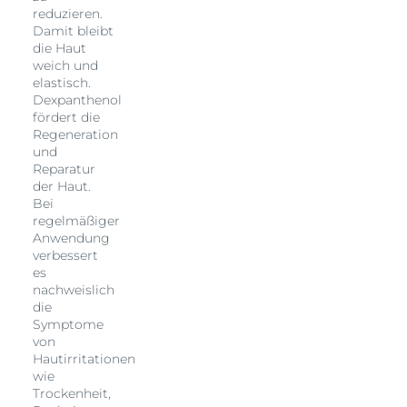
reduzieren.
Regeneration ohne Eucerin® Aquaphor schneller
Damit bleibt
einstellte.
die Haut
weich und
elastisch.
Dexpanthenol
fördert die
Regeneration
und
Reparatur
der Haut.
Bei
regelmäßiger
Anwendung
verbessert
es
nachweislich
die
Symptome
von
Hautirritationen
wie
Trockenheit,