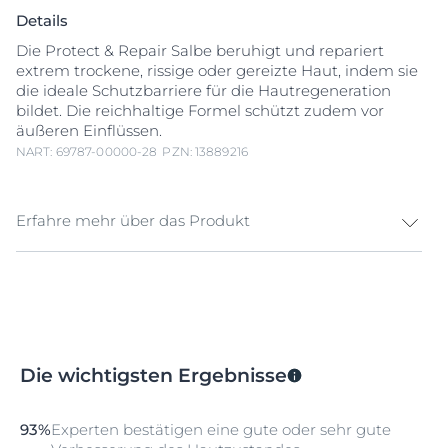
Details
Die Protect & Repair Salbe beruhigt und repariert
extrem trockene, rissige oder gereizte Haut, indem sie
die ideale Schutzbarriere für die Hautregeneration
bildet. Die reichhaltige Formel schützt zudem vor
äußeren Einflüssen.
NART: 69787-00000-28
PZN: 13889216
Erfahre mehr über das Produkt
Eucerin Aquaphor Protect & Repair Salbe für stark
beanspruchte Haut Eucerin Aquaphor Repair-Salbe
schützt, beruhigt und pflegt extrem trockene, rissige
oder irritierte Haut und fördert eine schnellere
Hautregeneration. Die besondere
Die wichtigsten Ergebnisse
wasserdampfdurchlässige (semi-okklusive) Formel
bildet einen schützenden Film auf der Haut und
verhindert gleichzeitig einen möglichen
93%
Experten bestätigen eine gute oder sehr gute
Feuchtigkeitsstau auf der Haut. So wird die