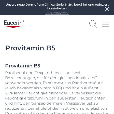
Unsere neue DermoPure Clinical Serie: Klärt, beruhigt und reduziert
Unreinheiten!
Jetzt entdecken
Provitamin B5
Provitamin B5
Panthenol und Dexpanthenol sind zwei
Bezeichnungen, die für den gleichen Inhaltsstoff
verwendet werden. Es stammt aus Panthotensäure
(auch bekannt als Vitamin B5) und ist ein äußerst
wirksamer Feuchtigkeitsspender. Es verbessert die
Feuchtigkeitszufuhr in den äußersten Hautschichten
und hilft, den transepidermalen Wasserverlust zu
reduzieren. Damit bleibt die Haut weich und elastisch.
Dexpanthenol fördert die Regeneration und Reparatur