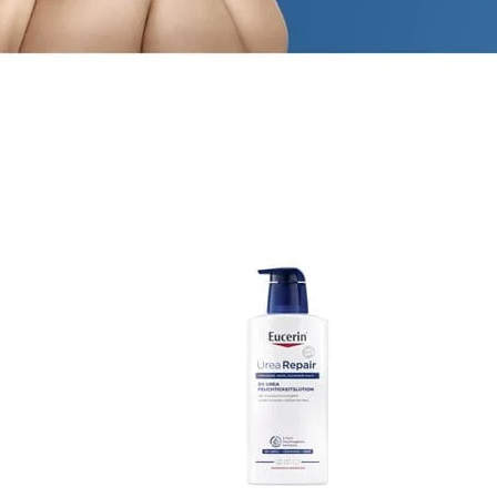
ehen
Klärt, beruhigt & reduziert Unreinheiten
Unsere DermoPure Clinical
Serie
Jetzt entdecken