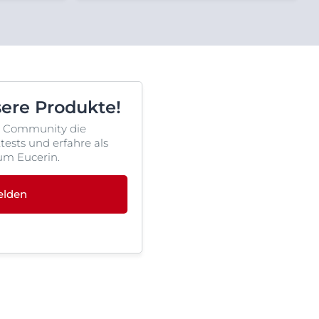
sere Produkte!
rin Community die
ests und erfahre als
um Eucerin.
elden