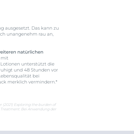
ng ausgesetzt. Das kann zu
sich unangenehm rau an,
eiteren natürlichen
 mit
Lotionen unterstützt die
eruhigt und 48 Stunden vor
Lebensqualität bei
uck merklich vermindern.*
 (2021) Exploring the burden of
cal Treatment. Bei Anwendung der