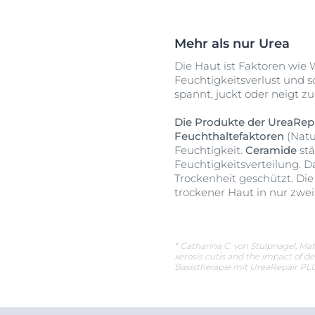
Mehr als nur Urea
Die Haut ist Faktoren wie 
Feuchtigkeitsverlust und 
spannt, juckt oder neigt 
Die Produkte der UreaRepa
Feuchthaltefaktoren
(Natu
Feuchtigkeit.
Ceramide
stä
Feuchtigkeitsverteilung. D
Trockenheit geschützt. Die
trockener Haut in nur zwe
* Catharina C. von Stülpnagel, Ma
xerosis cutis and the impact of d
Basistherapie mit UreaRepair PL