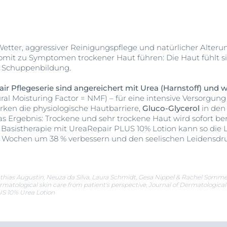
Wetter, aggressiver Reinigungspflege und natürlicher Alteru
somit zu Symptomen trockener Haut führen: Die Haut fühlt 
zu Schuppenbildung.
ir Pflegeserie sind angereichert mit Urea (Harnstoff) und w
ral Moisturing Factor = NMF) – für eine intensive Versorgung
rken die physiologische Hautbarriere,
Gluco-Glycerol
in den 
as Ergebnis: Trockene und sehr trockene Haut wird sofort b
 Basistherapie mit UreaRepair PLUS 10% Lotion kann so die 
i Wochen um 38 % verbessern und den seelischen Leidensdr
tthias Augustin, Neuza da Silva, Laura Schmidt, Gesa Nippel & Rachel Sommer
ermatological skin care from patient's perspective, Journal of Dermatologi
US 10% Urea Lotion