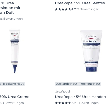
 5% Urea
UreaRepair 5% Urea Sanftes
tslotion mit
4.7
59 Bewertungen
em Duft
86 Bewertungen
t
Trockene Haut
Juckende Haut
Trockene Haut
UreaRepair
 30% Urea Creme
UreaRepair 5% Urea Handc
148 Bewertungen
4.7
81 Bewertungen