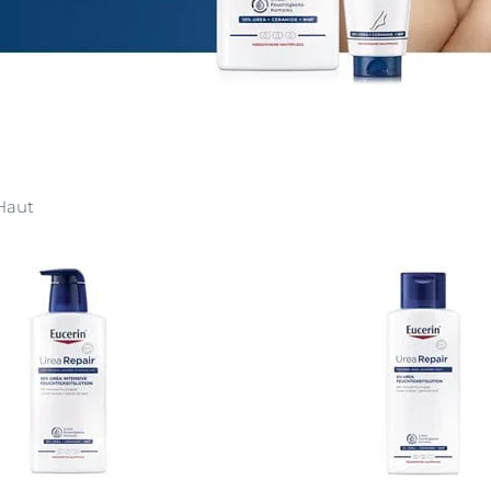
en &
DermoPure Clinical
Alle Produkte ans
ierung
Hyaluron-Filler - Alle
o-To für #SkincareRealtalk!
Gesicht
Produkte
rin® @ Instagram
pH5
t
Q10 Active
Jetzt folgen
Ultra Sensitive & Anti-
 Haut
Rötungen
Sonnenschutz
UreaRepair