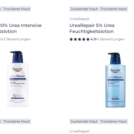
t
Trockene Haut
Juckende Haut
Trockene Haut
UreaRepair
10% Urea Intensive
UreaRepair 5% Urea
tslotion
Feuchtigkeitslotion
243 Bewertungen
4.9
41 Bewertungen
t
Trockene Haut
Juckende Haut
Trockene Haut
UreaRepair