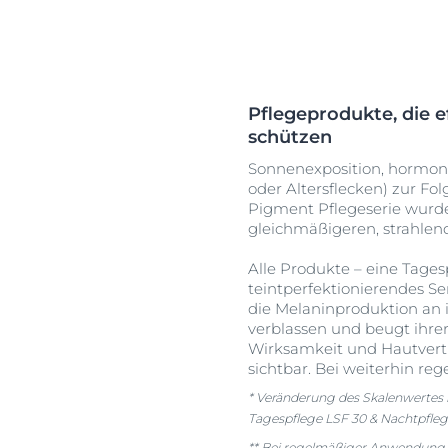
Pflegeprodukte, die 
schützen
Sonnenexposition, hormon
oder Altersflecken) zur Fo
Pigment Pflegeserie wurde
gleichmäßigeren, strahlen
Alle Produkte – eine Tages
teintperfektionierendes Se
die Melaninproduktion an 
verblassen und beugt ihre
Wirksamkeit und Hautvertr
sichtbar. Bei weiterhin r
* Veränderung des Skalenwertes
Tagespflege LSF 30 & Nachtpfleg
** Bei regelmäßiger Anwendung.