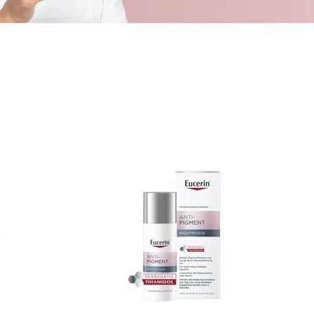
ehen
Klärt, beruhigt & reduziert Unreinheiten
Unsere DermoPure Clinical
Serie
Jetzt entdecken