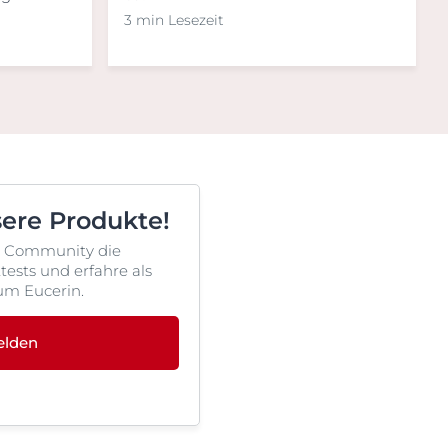
3 min Lesezeit
sere Produkte!
rin Community die
ests und erfahre als
um Eucerin.
elden