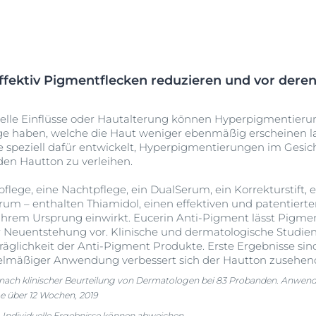
effektiv Pigmentflecken reduzieren und vor der
elle Einflüsse oder Hautalterung können Hyperpigmentieru
lge haben, welche die Haut weniger ebenmäßig erscheinen la
 speziell dafür entwickelt, Hyperpigmentierungen im Gesic
den Hautton zu verleihen.
pflege, eine Nachtpflege, ein DualSerum, ein Korrekturstift,
rum – enthalten Thiamidol, einen effektiven und patentierten
ihrem Ursprung einwirkt. Eucerin Anti-Pigment lässt Pigm
r Neuentstehung vor. Klinische und dermatologische Studien
äglichkeit der Anti-Pigment Produkte. Erste Ergebnisse sin
egelmäßiger Anwendung verbessert sich der Hautton zusehend
 nach klinischer Beurteilung von Dermatologen bei 83 Probanden. Anwen
e über 12 Wochen, 2019
 Individuelle Ergebnisse können abweichen