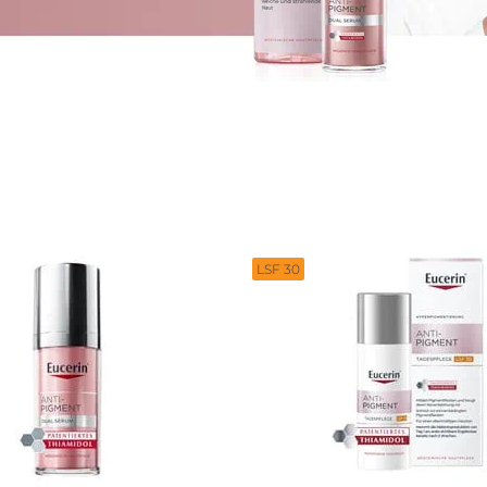
en &
DermoPure Clinical
Alle Produkte ans
ierung
Hyaluron-Filler - Alle
o-To für #SkincareRealtalk!
Gesicht
Produkte
rin® @ Instagram
pH5
t
Q10 Active
Jetzt folgen
Ultra Sensitive & Anti-
Rötungen
Sonnenschutz
LSF 30
UreaRepair