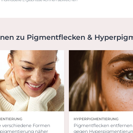
onen zu Pigmentflecken & Hyperpig
ENTIERUNG
HYPERPIGMENTIERUNG
e verschiedene Formen
Pigmentflecken entfernen 
rpigmentierung näher
gegen Hyperpigmentieru