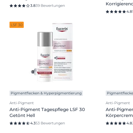
Korrigieren
3.8
39 Bewertungen
4.8
LSF 30
Pigmentflecken & Hyperpigmentierung
Pigmentfleck
Anti-Pigment
Anti-Pigment
Anti-Pigment Tagespflege LSF 30
Anti-Pigmen
Getönt Hell
Körpercrem
4.3
53 Bewertungen
4.8