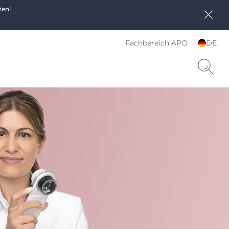
ten!
Fachbereich APO
DE
Sprache und Land
wählen