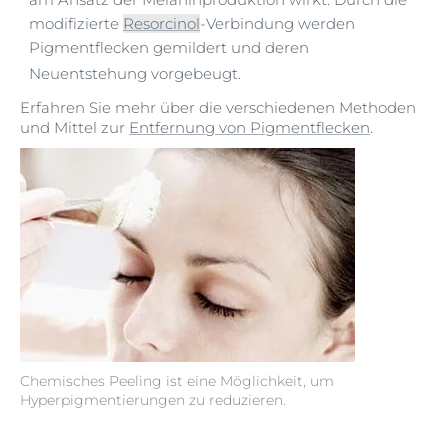
modifizierte
Resorcinol
-Verbindung
werden
Pigmentflecken gemildert und deren
N
euentstehung vorgebeugt.
Erfahren Sie mehr über die verschiedenen Methoden
und Mittel zur
Entfernung von Pigmentflecken
.
Chemisches Peeling ist eine Möglichkeit, um
Hyperpigmentierungen zu reduzieren.