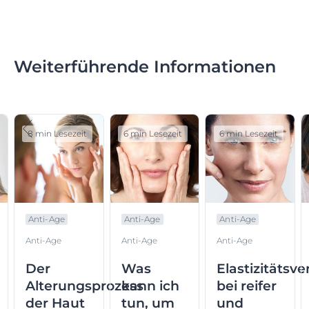
Weiterführende Informationen
8 min Lesezeit
6 min Lesezeit
6 min Lesezeit
Anti-Age
Anti-Age
Anti-Age
Anti-Age
Anti-Age
Anti-Age
Der
Was
Elastizitätsve
Alterungsprozess
kann ich
bei reifer
der Haut
tun, um
und