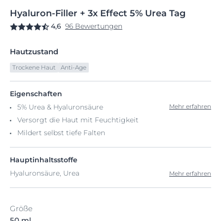
Hyaluron-Filler
+
3x Effect 5%
Urea Tag
4,6
96 Bewertungen
Hautzustand
Trockene Haut
Anti-Age
Eigenschaften
5% Urea & Hyaluronsäure
Mehr erfahren
Versorgt die Haut mit Feuchtigkeit
Mildert selbst tiefe Falten
Hauptinhaltsstoffe
Hyaluronsäure, Urea
Mehr erfahren
Größe
50 ml