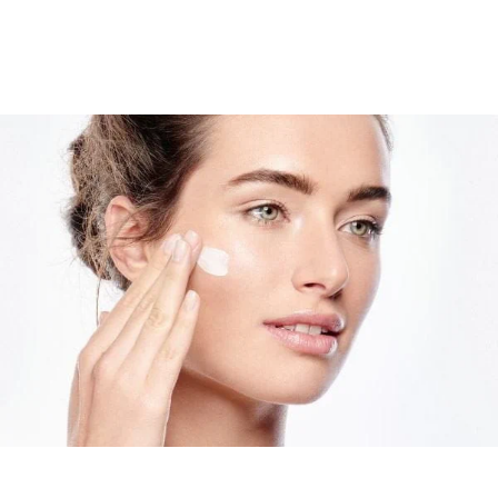
Mit der Zeit nimmt die Produktion der hauteigenen
Hyaluronsäure ab. Durch den Verlust
dieser Struktursubstanz bilden sich Falten und die
Haut sieht älter aus. Wenn die Haut zudem trocken ist,
können Spannungsgefühle, Rauigkeit und Juckreiz
entstehen. Einer der Hauptgründe dafür ist ein
Mangel an natürlichen Feuchthaltefaktoren wie Urea,
die Feuchtigkeit binden. Die Eucerin Hyaluron-Filler +
3x Effect 5% Tagescreme kombiniert aktive
Inhaltsstoffe, die Feuchtigkeit spenden, Falten
entgegenwirken und gegen Hautschäden durch die
Sonne schützen in nur einem Produkt. Urea speichert
Feuchtigkeit, Hyaluronsäure mildert das Auftreten von
trockenen Fältchen und Falten.