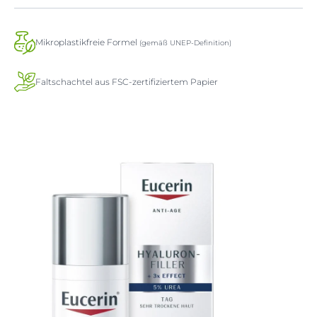
Mikroplastikfreie Formel
(gemäß UNEP-Definition)
Faltschachtel aus FSC-zertifiziertem Papier