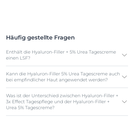
Häufig gestellte Fragen
Enthält die Hyaluron-Filler + 5% Urea Tagescreme
einen LSF?
Kann die Hyaluron-Filler 5% Urea Tagescreme auch
Nein, die Eucerin Hyaluron-Filler + 5% Urea
bei empfindlicher Haut angewendet werden?
Tagescreme enthält keinen LSF. Um die Haut vor der
Sonne zu schützen, sollte daher zusätzlich ein
geeignetes Sonnenschutzprodukt aufgetragen
Was ist der Unterschied zwischen Hyaluron-Filler +
Ja, die Eucerin Hyaluron-Filler + 5% Urea Tagescreme
werden.
3x Effect Tagespflege und der Hyaluron-Filler +
eignet sich auch sehr gut für empfindliche Haut und
Urea 5% Tagescreme?
kann dank der milden Formel sogar bei Neurodermitis
oder Psoriasis angewendet werden.
Die Eucerin Hyaluron-Filler + Urea 5% Tagescreme
enthält neben Hyaluronsäure zusätzlich den