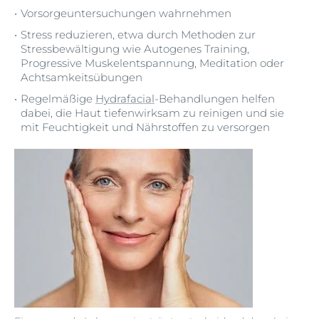
Vorsorgeuntersuchungen wahrnehmen
Stress reduzieren, etwa durch Methoden zur
Stressbewältigung wie Autogenes Training,
Progressive Muskelentspannung, Meditation oder
Achtsamkeitsübungen
Regelmäßige
Hydrafacial
-Behandlungen helfen
dabei, die Haut tiefenwirksam zu reinigen und sie
mit Feuchtigkeit und Nährstoffen zu versorgen