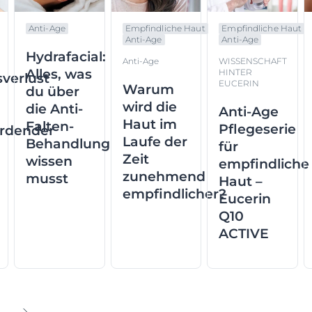
Anti-Age
Empfindliche Haut
Empfindliche Haut
Anti-Age
Anti-Age
Hydrafacial:
Anti-Age
WISSENSCHAFT
Alles, was
HINTER
sverlust
EUCERIN
Warum
du über
wird die
die Anti-
Anti-Age
Haut im
Falten-
Pflegeserie
rdender
Laufe der
Behandlung
für
Zeit
wissen
empfindliche
zunehmend
musst
Haut –
empfindlicher?
Eucerin
Q10
ACTIVE