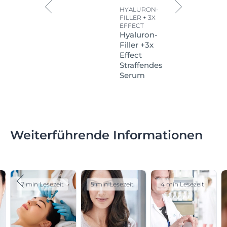
HYALURON-
FILLER + 3X
EFFECT
Hyaluron-
Filler +3x
Effect
Straffendes
Serum
Weiterführende Informationen
7 min Lesezeit
5 min Lesezeit
4 min Lesezeit