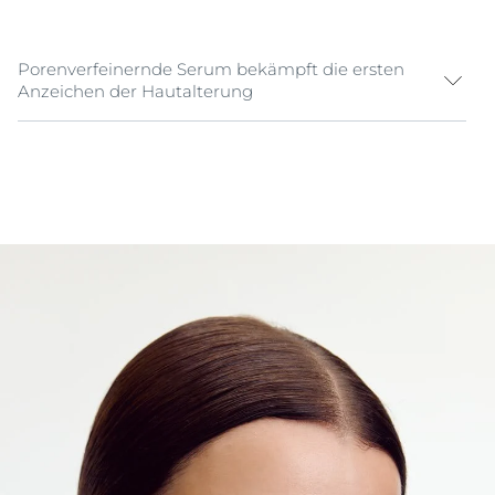
Porenverfeinernde Serum bekämpft die ersten
Anzeichen der Hautalterung
Das Eucerin Hyaluron-Filler + 3x Effect
Porenverfeinerndes Serum von Eucerin ist ultra-leicht
und enthält drei wichtige Wirkstoffe: Hyaluronsäure,
Glycolsäure und Milchsäure. Diese Pflegewirkstoffe
machen die Haut seidig-glatt. Zusätzlich schützt sie
die Formel mit Antioxidantien vor freien Radikalen.
Das Porenverfeinernde Serum ist für Haut geeignet,
die erste Anzeichen der Hautalterung aufweist (erste
Fältchen), erweiterte Poren oder ein stumpfes
Hautbild zeigt. Durch die ultra-leichte und nicht-ölige
Formel ist dieses porenverfeinernde Serum
hervorragend für Menschen mit öliger Haut oder zum
Auftragen unter Make-up geeignet