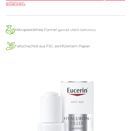
erfahren.
Mikroplastikfreie Formel
(gemäß UNEP-Definition)
Faltschachtel aus FSC-zertifiziertem Papier