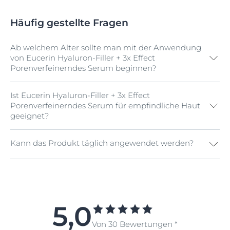
Häufig gestellte Fragen
Ab welchem Alter sollte man mit der Anwendung
von Eucerin Hyaluron-Filler + 3x Effect
Porenverfeinerndes Serum beginnen?
Ist Eucerin Hyaluron-Filler + 3x Effect
Erste Anzeichen der Hautalterung treten bei den
Porenverfeinerndes Serum für empfindliche Haut
meisten Menschen ab Mitte 20 auf. Dann kann das
geeignet?
Eucerin Hyaluron-Filler + 3x Effect Porenverfeinernde
Serum helfen, erste Fältchen und Falten zu reduzieren
und das Hautbild zu verfeinern.
Kann das Produkt täglich angewendet werden?
Ja. Eucerin Hyaluron-Filler + 3x Effect
Porenverfeinerndes Serum ist für alle Hauttypen
geeignet, auch für empfindliche Haut.
Ja. Eucerin Hyaluron-Filler + 3x Effect
Porenverfeinerndes Serum kann in die tägliche
Pflegeroutine aufgenommen werden.
5,0
Von 30 Bewertungen *