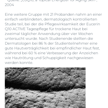
2004
Eine weitere Gruppe mit 21 Probanden nahm an einer
einfach verblindeten, dermatologisch kontrollierten
Studie teil, bei der die Pflegewirksamkeit der Eucerin
Q10 ACTIVE Tagespflege für trockene Haut bei
zweimal täglicher Anwendung über vier Wochen
untersucht wurde. Nach Studienende stellten die
Dermatologen bei 86 % der Studienteilnehmer eine
gute Hautverträglichkeit bei empfindlicher Haut fest,
während bei 60 % eine Verbesserung der Anzeichen
wie Hautrötung und Schuppigkeit nachgewiesen
werden konnte.