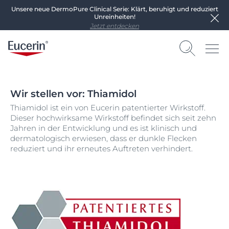
Unsere neue DermoPure Clinical Serie: Klärt, beruhigt und reduziert
Unreinheiten!
Jetzt entdecken
Wir stellen vor: Thiamidol
Thiamidol ist ein von Eucerin patentierter Wirkstoff.
Dieser hochwirksame Wirkstoff befindet sich seit zehn
Jahren in der Entwicklung und es ist klinisch und
dermatologisch erwiesen, dass er dunkle Flecken
reduziert und ihr erneutes Auftreten verhindert.