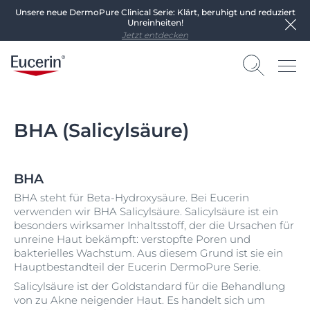
Unsere neue DermoPure Clinical Serie: Klärt, beruhigt und reduziert
Unreinheiten!
Jetzt entdecken
BHA (Salicylsäure)
BHA
BHA steht für Beta-Hydroxysäure. Bei Eucerin
verwenden wir BHA Salicylsäure. Salicylsäure ist ein
besonders wirksamer Inhaltsstoff, der die Ursachen für
unreine Haut bekämpft: verstopfte Poren und
bakterielles Wachstum. Aus diesem Grund ist sie ein
Hauptbestandteil der Eucerin DermoPure Serie.
Salicylsäure ist der Goldstandard für die Behandlung
von zu Akne neigender Haut. Es handelt sich um