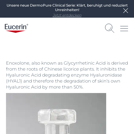
Unsere neue DermoPure Clinical Serie: Klärt, beruhigt und reduziert
Unreinheiten!
Jetzt entdecken
Enoxolone, also known as Glycyrrhetinic Acid is derived
from the roots of Chinese licorice plants. It inhibits the
Hyaluronic Acid degradating enzyme Hyaluronidase
(HYAL1) and therefore the degradation of skin‘s own
Hyaluronic Acid by more than 50%.