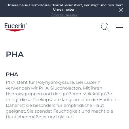
Unsere neue DermoPure Clinical Serie: Klärt, beruhigt und reduziert
Unreinheiten!
Jetzt entdecken
PHA
PHA
PHA steht für Polyhydroxysäure. Bei Eucerin
verwenden wir PHA Gluconolacton. Mit ihren
Hydroxygruppen und der größeren Molekülgröße
dringt diese Peelingsäure langsamer in die Haut ein.
Daher ist sie besonders für empfindliche Haut
geeignet. Sie spendet Feuchtigkeit und macht die
Haut ebenmäßiger und glatter.