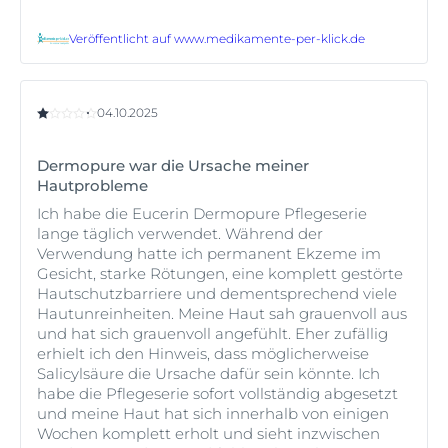
dauern.*
*Abad-Casintahan, F. et al., “Frequency and Characteristics of Acne-
Veröffentlicht auf
www.medikamente-per-klick.de
Related Post-Inflammatory Hyperpigmentation.” J Dermatol. 2016;
43:826–828.
04.10.2025
Dermopure war die Ursache meiner
Hautprobleme
Ich habe die Eucerin Dermopure Pflegeserie
lange täglich verwendet. Während der
Verwendung hatte ich permanent Ekzeme im
Gesicht, starke Rötungen, eine komplett gestörte
Hautschutzbarriere und dementsprechend viele
Hautunreinheiten. Meine Haut sah grauenvoll aus
und hat sich grauenvoll angefühlt. Eher zufällig
erhielt ich den Hinweis, dass möglicherweise
Salicylsäure die Ursache dafür sein könnte. Ich
habe die Pflegeserie sofort vollständig abgesetzt
und meine Haut hat sich innerhalb von einigen
Wochen komplett erholt und sieht inzwischen