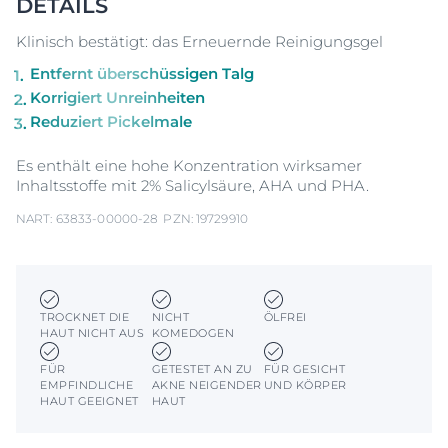
DETAILS
Klinisch bestätigt: das Erneuernde Reinigungsgel
Entfernt überschüssigen Talg
Korrigiert Unreinheiten
Reduziert Pickelmale
Es enthält eine hohe Konzentration wirksamer
Inhaltsstoffe mit 2% Salicylsäure, AHA und PHA.
NART: 63833-00000-28
PZN: 19729910
TROCKNET DIE
NICHT
ÖLFREI
HAUT NICHT AUS
KOMEDOGEN
FÜR
GETESTET AN ZU
FÜR GESICHT
EMPFINDLICHE
AKNE NEIGENDER
UND KÖRPER
HAUT GEEIGNET
HAUT