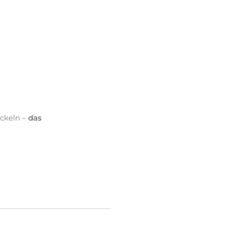
ickeln –
das