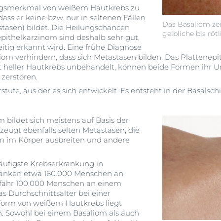
ngsmerkmal von weißem Hautkrebs zu
ass er keine bzw. nur in seltenen Fällen
Das Basaliom zei
asen) bildet. Die Heilungschancen
gelbliche bis rö
pithelkarzinom sind deshalb sehr gut,
itig erkannt wird. Eine frühe Diagnose
iom verhindern, dass sich Metastasen bilden. Das Plattenep
bt heller Hautkrebs unbehandelt, können beide Formen ihr U
zerstören.
tufe, aus der es sich entwickelt. Es entsteht in der Basalsc
 bildet sich meistens auf Basis der
rzeugt ebenfalls selten Metastasen, die
n im Körper ausbreiten und andere
häufigste Krebserkrankung in
kranken etwa 160.000 Menschen an
fähr 100.000 Menschen an einem
s Durchschnittsalter bei einer
Form von weißem Hautkrebs liegt
. Sowohl bei einem Basaliom als auch