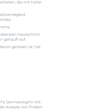
nkheiten, die mit hoher
Notwendigkeit
krebs.
inoms.
 obersten Hautschicht.
hr gehäuft auf.
avon genesen ist, hat
in*e Dermatolog*in mit
die Analyse von Proben