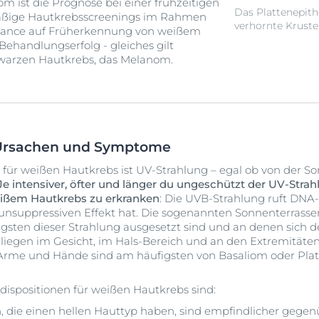
m ist die Prognose bei einer frühzeitigen
Das Plattenepith
äßige Hautkrebsscreenings im Rahmen
verhornte Kruste
Chance auf Früherkennung von weißem
ehandlungserfolg - gleiches gilt
hwarzen Hautkrebs, das Melanom.
 Ursachen und Symptome
r für weißen Hautkrebs ist UV-Strahlung – egal ob von der S
Je intensiver, öfter und länger du ungeschützt der UV-Strah
weißem Hautkrebs zu erkranken
: Die UVB-Strahlung ruft DNA
nsuppressiven Effekt hat. Die sogenannten Sonnenterrass
igsten dieser Strahlung ausgesetzt sind und an denen sich 
e liegen im Gesicht, im Hals-Bereich und an den Extremitäten:
 Arme und Hände sind am häufigsten von Basaliom oder Pla
dispositionen für weißen Hautkrebs sind:
 die einen hellen Hauttyp haben, sind empfindlicher gegen