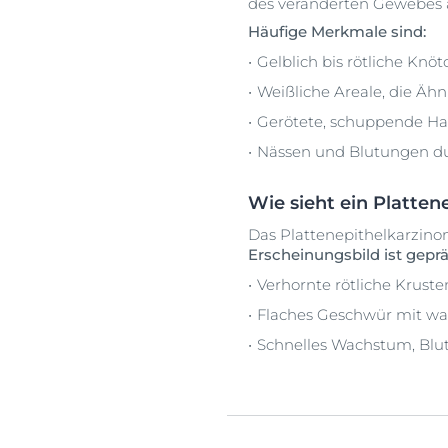
des veränderten Gewebes 
Häufige Merkmale sind:
Gelblich bis rötliche Kn
Weißliche Areale, die Äh
Gerötete, schuppende Ha
Nässen und Blutungen dur
Wie sieht ein Platte
Das Plattenepithelkarzino
Erscheinungsbild ist geprä
Verhornte rötliche Kruste
Flaches Geschwür mit wa
Schnelles Wachstum, Bl