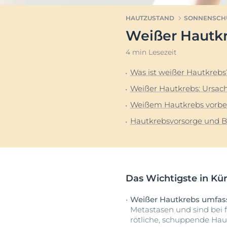
Hyperpigmentierung
Pigmentfleck
HAUTZUSTAND
SONNENSCH
Rötungen im Gesicht
Hyperpigment
Weißer Hautk
Dein G
Sonnenschutz
Rötungen im 
Euce
4 min Lesezeit
Schwitzen
Schwitzen
Trockene Haut
Trockene Hau
Was ist weißer Hautkrebs
Unreine Haut
Unreine Haut
Weißer Hautkrebs: Ursa
Sonnenpflege
Weißem Hautkrebs vorb
Hautkrebsvorsorge und 
Das Wichtigste in Kü
Weißer Hautkrebs umfass
Metastasen und sind bei 
rötliche, schuppende Hau