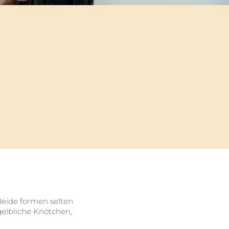
ehen
Klärt, beruhigt & reduziert Unreinheiten
Unsere DermoPure Clinical
Serie
Jetzt entdecken
eide formen selten
elbliche Knötchen,