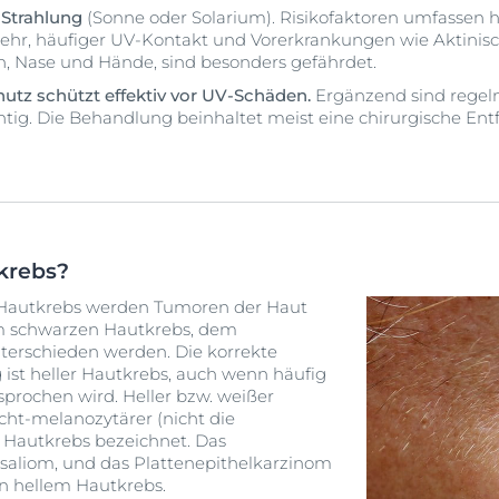
-Strahlung
(Sonne oder Solarium). Risikofaktoren umfassen h
, häufiger UV-Kontakt und Vorerkrankungen wie Aktinisc
rn, Nase und Hände, sind besonders gefährdet.
tz schützt effektiv vor UV-Schäden.
Ergänzend sind rege
tig. Die Behandlung beinhaltet meist eine chirurgische Ent
krebs?
 Hautkrebs werden Tumoren der Haut
m schwarzen Hautkrebs, dem
erschieden werden. Die korrekte
ist heller Hautkrebs, auch wenn häufig
rochen wird. Heller bzw. weißer
cht-melanozytärer (nicht die
 Hautkrebs bezeichnet. Das
asaliom, und das Plattenepithelkarzinom
n hellem Hautkrebs.