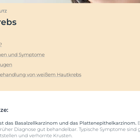
en &
DermoPure Clinical
Alle Produkte ans
UTZ
ierung
Hyaluron-Filler - Alle
rebs
o-To für #SkincareRealtalk!
Gesicht
Produkte
rin® @ Instagram
pH5
t
Q10 Active
?
Jetzt folgen
Ultra Sensitive & Anti-
chen und Symptome
Rötungen
eugen
Sonnenschutz
Behandlung von weißem Hautkrebs
UreaRepair
rze:
t das Basalzellkarzinom und das Plattenepithelkarzinom.
B
früher Diagnose gut behandelbar. Typische Symptome sind g
tstellen und verhornte Krusten.