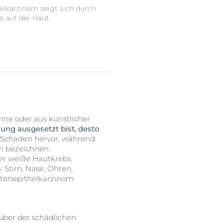
elkarzinom zeigt sich durch
n auf der Haut.
onne oder aus künstlicher
lung ausgesetzt bist, desto
-Schäden hervor, während
en bezeichnen
der weiße Hautkrebs
 Stirn, Nase, Ohren,
ttenepithelkarzinom
über der schädlichen