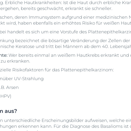
 Erbliche Hautkrankheiten: Ist die Haut durch erbliche Kra
ergehen, bereits geschwächt, erkrankt sie schneller.
chen, deren Immunsystem aufgrund einer medizinischen 
 wird, haben ebenfalls ein erhöhtes Risiko für weißen Haut
bei handelt es sich um eine Vorstufe des Plattenepithelkarz
nkung bezeichnet die bösartige Veränderung der Zellen der
Aktinische Keratose und tritt bei Männern ab dem 40. Lebensja
hte:
Wer bereits einmal an weißem Hautkrebs erkrankt und d
 zu erkranken.
zielle Risikofaktoren für das Plattenepithelkarzinom:
enüber UV-Strahlung
.B. Arsen
(HPV)
om aus?
n unterschiedliche Erscheinungsbilder aufweisen, welche e
ungen erkennen kann. Für die Diagnose des Basalioms ist 