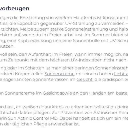
vorbeugen
egen die Entstehung von weißem Hautkrebs ist konsequent
t es, die Exposition gegenüber UV-Strahlung zu vermeiden –
rzichten. Meide zudem starke Sonneneinstrahlung und halte
hirm auf, wenn du im Freien arbeitest. Im Sommer bietet si
ung, eine Kopfbedeckung und eine Sonnenbrille mit UV-Sch
hützen.
nvoll sein, den Aufenthalt im Freien, wann immer möglich,
 zum Zeitpunkt mit dem höchsten UV-Index eben nicht nach
ng oder im Schatten ist man einer geringen Sonneneinstrah
deckten Körperstellen
Sonnencreme
mit einem hohen
Lichts
die sogenannten Sonnenterrassen im
Gesicht
, die prädisponi
von Sonnencreme im Gesicht sowie an den Händen am besten 
o hast, an weißem Hautkrebs zu erkranken, solltest du deine
tschutzfaktor pflegen. Zur Prävention von Aktinischer Ke
erin Sun Actinic Control MD. Dabei handelt es sich um ein M
in der täglichen Pflege anwendbar ist.