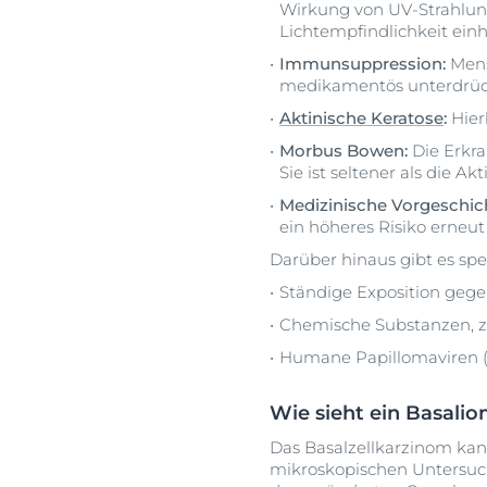
Wirkung von UV-Strahlung.
Lichtempfindlichkeit einh
Immunsuppression:
Mens
medikamentös unterdrückt
Aktinische Keratose
:
Hier
Morbus Bowen:
Die Erkra
Sie ist seltener als die 
Medizinische Vorgeschic
ein höheres Risiko erneut
Darüber hinaus gibt es spe
Ständige Exposition geg
Chemische Substanzen, z
Humane Papillomaviren 
Wie sieht ein Basali
Das Basalzellkarzinom kan
mikroskopischen Untersuch