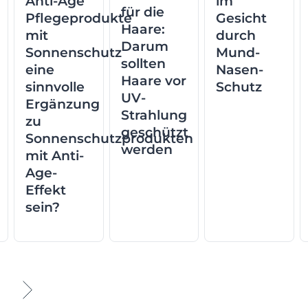
Anti-Age
im
für die
Pflegeprodukte
Gesicht
Haare:
mit
durch
Darum
Sonnenschutz
Mund-
sollten
eine
Nasen-
Haare vor
sinnvolle
Schutz
UV-
Ergänzung
Strahlung
zu
geschützt
Sonnenschutzprodukten
werden
mit Anti-
Age-
Effekt
sein?