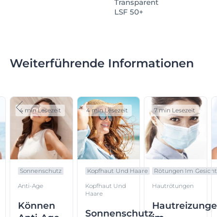
Transparent
LSF 50+
Weiterführende Informationen
4 min Lesezeit
4 min Lesezeit
7 min Lesezeit
Sonnenschutz
Kopfhaut Und Haare
Rötungen Im Gesich
Anti-Age
Kopfhaut Und
Hautrötungen
Haare
Können
Hautreizung
Sonnenschutz