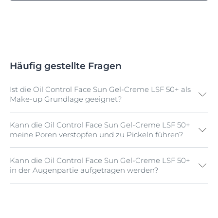
Häufig gestellte Fragen
Ist die Oil Control Face Sun Gel-Creme LSF 50+ als
Make-up Grundlage geeignet?
Kann die Oil Control Face Sun Gel-Creme LSF 50+
Ja, die Eucerin Oil Control Face Sun Gel-Creme LSF
meine Poren verstopfen und zu Pickeln führen?
50+ ist hervorragend als Make-up Grundlage geeignet
und kann mit oder statt einer Tagespflege unter dem
Make-up aufgetragen werden.
Kann die Oil Control Face Sun Gel-Creme LSF 50+
Nein, die Eucerin Oil Control Face Sun Gel-Creme LSF
in der Augenpartie aufgetragen werden?
50+ ist speziell für fettige und zu Unreinheiten
neigende Haut konzipiert. Sie ist nicht komedogen
und besitzt eine sebumregulierende Oil Control
Ja, die Eucerin Oil Control Face Sun Gel-Creme LSF
Technologie mit L-Carnitin und absorbierenden
50+ kann auch in der Augenpartie aufgetragen
Mikropartikeln. Sie sorgt mit dem Anti-Glanz Effekt für
werden. Der Kontakt mit den Augen sollte dennoch