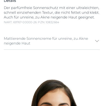
Details
Der parfümfreie Sonnenschutz mit einer ultraleichten,
schnell einziehenden Textur, die nicht fettet und klebt.
Auch für unreine, zu Akne neigende Haut geeignet.
NART: 69767-00000-26
PZN: 10832664
Mattierende Sonnencreme für unreine, zu Akne
neigende Haut
Das hochenergetische sichtbare Licht (HEV-Licht)
sowie UV-Strahlung können den Zustand der
Hautzellen negativ beeinflussen. Eucerin Oil Control
Face Sun Gel-Creme LSF 50+ ist mehr als nur ein UV-
Schutz. Sie pflegt und mattiert unreine, zu Akne
neigende Haut und ist geeignet für den täglichen
Gebrauch.
Mit der Advanced Spectral Technology kombiniert die
Sonnencreme die hochwertigen breitbandigen und
photostabilen UVA/UVB-Filter für hohen UV-Schutz1