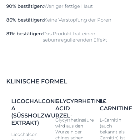
90% bestätigen:
Weniger fettige Haut
86% bestätigen:
Keine Verstopfung der Poren
81% bestätigen:
Das Produkt hat einen
sebumregulierenden Effekt
KLINISCHE FORMEL
LICOCHALCONE
GLYCYRRHETINIC
L-
A
ACID
CARNITINE
(SÜSSHOLZWURZEL-E
Glycyrrhetinsäure
L-Carnitin
XTRAKT)
wird aus den
(auch
Wurzeln der
bekannt als
Licochalcon
chinesischen
Carnitin) ist