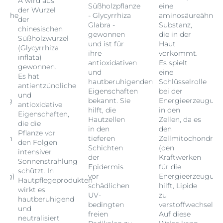
A wird aus
Süßholzpflanze
eine
der Wurzel
liche
- Glycyrrhiza
aminosäureähnlic
der
Glabra -
Substanz,
chinesischen
gewonnen
die in der
Süßholzwurzel
und ist für
Haut
(Glycyrrhiza
ihre
vorkommt.
inflata)
antioxidativen
Es spielt
gewonnen.
und
eine
Es hat
hautberuhigenden
Schlüsselrolle
antientzündliche
Eigenschaften
bei der
und
gung
bekannt. Sie
Energieerzeugun
antioxidative
hilft, die
in den
Eigenschaften,
Hautzellen
Zellen, da es
die die
in den
den
Pflanze vor
rien
tieferen
Zellmitochondrie
den Folgen
Schichten
(den
intensiver
der
Kraftwerken
Sonnenstrahlung
Epidermis
für die
schützt. In
ung)
vor
Energieerzeugung
Hautpflegeprodukten
schädlichen
hilft, Lipide
wirkt es
UV-
zu
hautberuhigend
ln.
bedingten
verstoffwechseln.
und
freien
Auf diese
neutralisiert