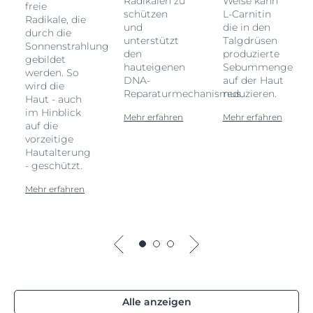
Radikalen zu
Weise kann
freie
schützen
L-Carnitin
Radikale, die
und
die in den
durch die
unterstützt
Talgdrüsen
Sonnenstrahlung
den
produzierte
gebildet
hauteigenen
Sebummenge
werden. So
DNA-
auf der Haut
wird die
Reparaturmechanismus.
reduzieren.
Haut - auch
im Hinblick
Mehr erfahren
Mehr erfahren
auf die
vorzeitige
Hautalterung
- geschützt.
Mehr erfahren
Alle anzeigen