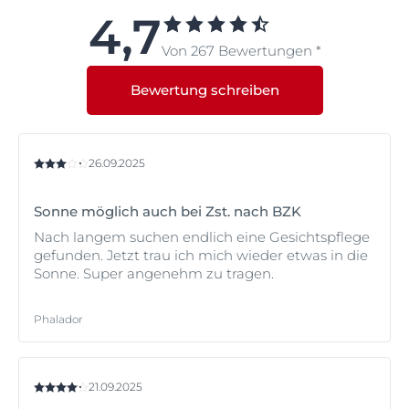
ein mattiertes, trockenes Finish, das acht Stunden
möglichst vermieden werden.
4,7
anhält.
Von 267 Bewertungen *
Bewertung schreiben
26.09.2025
Sonne möglich auch bei Zst. nach BZK
Nach langem suchen endlich eine Gesichtspflege
gefunden. Jetzt trau ich mich wieder etwas in die
Sonne. Super angenehm zu tragen.
Phalador
21.09.2025