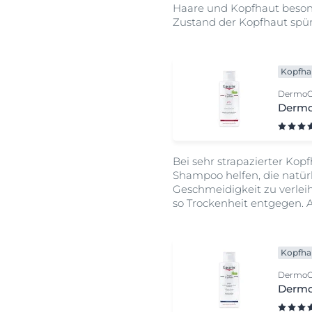
Haare und Kopfhaut besonde
Zustand der Kopfhaut spür
Kopfha
DermoCa
Dermo
Bei sehr strapazierter Ko
Shampoo helfen, die natür
Geschmeidigkeit zu verlei
so Trockenheit entgegen. A
Kopfha
DermoCa
Dermo