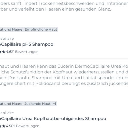
rs sanft, lindert Trockenheitsbeschwerden und Irritationen
bar und verleiht den Haaren einen gesunden Glanz.
ut und Haare
Empfindliche Haut
pillaire
Capillaire pH5 Shampoo
4.6
21 Bewertungen
pfhaut und Haaren kann das Eucerin DermoCapillaire Urea 
liche Schutzfunktion der Kopfhaut wiederherzustellen und 
hen. Das sanfte Shampoo mit Urea und Lactat spendet intens
ngereichert mit Polidocanol beruhigt es zusätzlich juckende, 
ut und Haare
Juckende Haut
+1
pillaire
Capillaire Urea Kopfhautberuhigendes Shampoo
4.5
69 Bewertungen