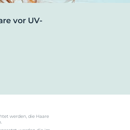
ehen
are vor UV-
Klärt, beruhigt & reduziert Unreinheiten
Unsere DermoPure Clinical
Serie
Jetzt entdecken
htet werden, die Haare
.