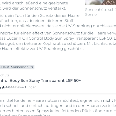
 Wird anschließend eine geeignete
 wird der Sonnenschutz verstärkt.
Sonnenhüte schüt
Sonne.
dich, ein Tuch für den Schutz deiner Haare
uf achten, dass du einen dickeren Stoff
d nicht empfehlenswert, da sie die UV-Strahlung durchlassen
pray für einen effektiven Sonnenschutz für die Haare ver
 das Eucerin Oil Control Body Sun Spray Transparent LSF 50. D
ders gut, um behaarte Kopfhaut zu schützen. Mit
Lichtschutz
aare effektiv vor UV-Strahlung geschützt.
e Haut
Sonnenschutz
schutz
ntrol Body Sun Spray Transparent LSF 50+
4.8
44 Bewertungen
ittel für deine Haare nutzen möchtest, eignen sich
nicht 
ich schnell und einfach auftragen und in den Haaren verteilen
remes hinterlassen Sprays keine fettenden Rückstände am 
 sind vor Sonne geschützt.