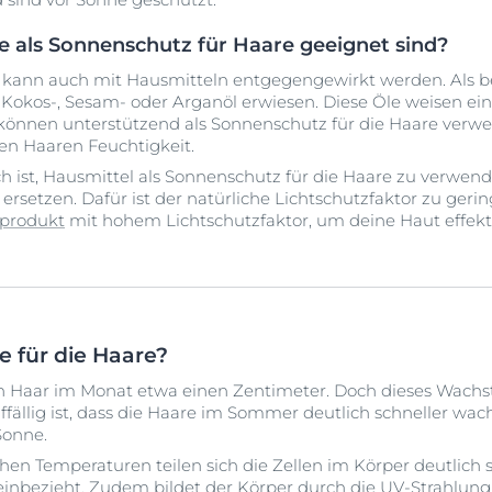
ie als Sonnenschutz für Haare geeignet sind?
kann auch mit Hausmitteln entgegengewirkt werden. Als 
 Kokos-, Sesam- oder Arganöl erwiesen. Diese Öle weisen ei
 können unterstützend als Sonnenschutz für die Haare verwe
en Haaren Feuchtigkeit.
h ist, Hausmittel als Sonnenschutz für die Haare zu verwen
ersetzen. Dafür ist der natürliche Lichtschutzfaktor zu geri
produkt
mit hohem Lichtschutzfaktor, um deine Haut effekt
e für die Haare?
in Haar im Monat etwa einen Zentimeter. Doch dieses Wac
uffällig ist, dass die Haare im Sommer deutlich schneller wac
Sonne.
n Temperaturen teilen sich die Zellen im Körper deutlich s
einbezieht. Zudem bildet der Körper durch die UV-Strahlun