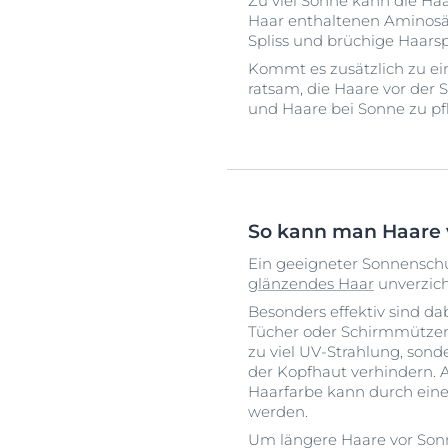
Zu viel Sonne kann die Ha
Haar enthaltenen Aminosäu
Spliss und brüchige Haarsp
Kommt es zusätzlich zu ein
ratsam, die Haare vor de
und Haare bei Sonne zu pf
So kann man Haare 
Ein geeigneter Sonnenschut
glänzendes Haar
unverzich
Besonders effektiv sind 
Tücher oder Schirmmützen.
zu viel UV-Strahlung, son
der Kopfhaut verhindern.
Haarfarbe kann durch ei
werden.
Um längere Haare vor Sonn