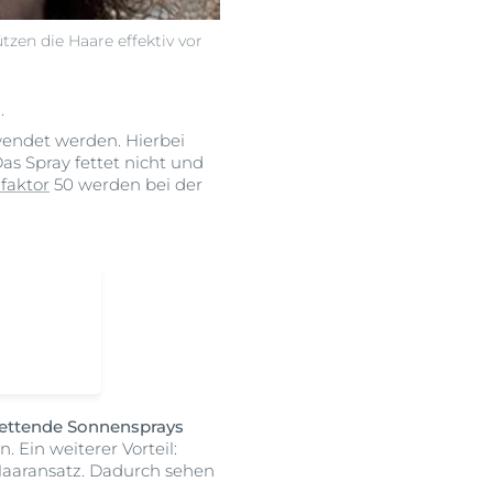
zen die Haare effektiv vor
.
wendet werden. Hierbei
as Spray fettet nicht und
faktor
50 werden bei der
fettende Sonnensprays
. Ein weiterer Vorteil:
Haaransatz. Dadurch sehen