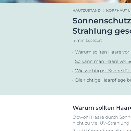
Hyperpigmentierung
Pigmentfleck
HAUTZUSTAND
KOPFHAUT U
Rötungen im Gesicht
Hyperpigment
Sonnenschutz 
Dein G
Sonnenschutz
Rötungen im 
Euce
Strahlung ges
Schwitzen
Schwitzen
4 min Lesezeit
Trockene Haut
Trockene Hau
Unreine Haut
Unreine Haut
Warum sollten Haare vor
Sonnenpflege
So kann man Haare vor S
Wie wichtig ist Sonne für
Die richtige Haarpflege b
Warum sollten Haar
Obwohl Haare durch Sonne 
nicht zu viel UV-Strahlun