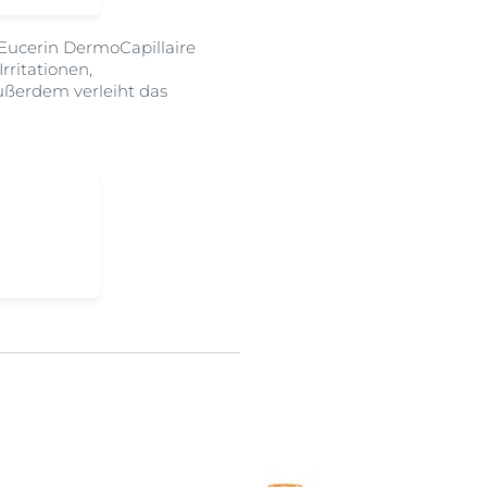
 Eucerin DermoCapillaire
rritationen,
ußerdem verleiht das