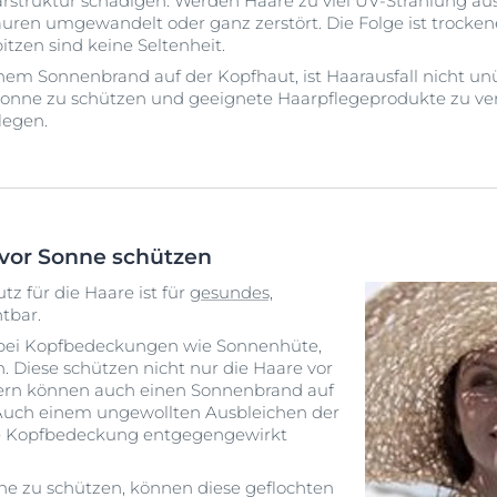
arstruktur schädigen. Werden Haare zu viel UV-Strahlung au
ren umgewandelt oder ganz zerstört. Die Folge ist trocken
itzen sind keine Seltenheit.
em Sonnenbrand auf der Kopfhaut, ist Haarausfall nicht unüb
r Sonne zu schützen und geeignete Haarpflegeprodukte zu 
legen.
vor Sonne schützen
z für die Haare ist für
gesundes,
tbar.
dabei Kopfbedeckungen wie Sonnenhüte,
 Diese schützen nicht nur die Haare vor
dern können auch einen Sonnenbrand auf
 Auch einem ungewollten Ausbleichen der
ne Kopfbedeckung entgegengewirkt
e zu schützen, können diese geflochten