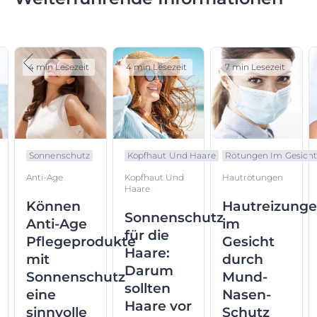
4 min Lesezeit
4 min Lesezeit
7 min Lesezeit
Sonnenschutz
Kopfhaut Und Haare
Rötungen Im Gesich
Anti-Age
Kopfhaut Und
Hautrötungen
Haare
Können
Hautreizung
Sonnenschutz
Anti-Age
im
für die
Pflegeprodukte
Gesicht
Haare:
mit
durch
Darum
Sonnenschutz
Mund-
sollten
eine
Nasen-
Haare vor
sinnvolle
Schutz