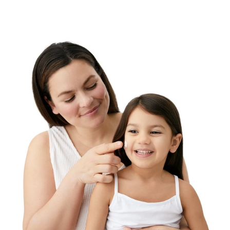
hochenergetische sichtbare Licht (HEV-Licht) kann
den Zustand der Hautzellen negativ beeinflussen – vor
allem die empfindliche Kinderhaut gilt es davor zu
schützen. Eucerin Sensitive Protect Kids Sun Spray LSF
50+ ist ein Sonnenschutzmittel für Kinder, das speziell
entwickelt wurde, um empfindliche Haut zu
beruhigen und sie vor Sonnenbrand und langfristigen,
sonnenbedingten Schäden zu schützen.
Die Advanced Spectral Technology kombiniert
breitbandige und photostabile UVA/UVB-Filter für
einen sehr hohen UV-Schutz mit Licochalcone A zur
Neutralisierung freier Radikale, die durch UV- und
hochenergetisches sichtbares Licht verursacht
werden. Zum Sonnenschutz von Eucerin Sensitive
Protect Kids Sun Spray LSF 50+ gehört auch
Glycyrrhetinsäure, die den hauteigenen DNA-
Reparaturmechanismus unterstützt. Das Sonnenspray
ist unparfümiert und extra wasserfest.
Eucerin Sensitive Protect Kids Sun Spray LSF 50+ kann
für Babys ab 3 Monaten verwendet werden.