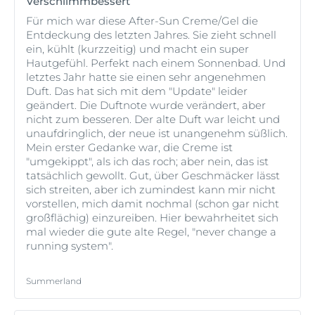
sonnenallergische Haut formuliert wurde und das
Verschlimmbessert
Ihnen den Schutz bietet, den Sie benötigen.
Für mich war diese After-Sun Creme/Gel die
Entdeckung des letzten Jahres. Sie zieht schnell
Vor der Sonneneinstrahlung großzügig auftragen
ein, kühlt (kurzzeitig) und macht ein super
und häufig wieder auftragen – besonders nach
Hautgefühl. Perfekt nach einem Sonnenbad. Und
dem Schwimmen, Schwitzen oder Abtrocknen –,
letztes Jahr hatte sie einen sehr angenehmen
um den ursprünglichen Schutz zu erhalten.
Duft. Das hat sich mit dem "Update" leider
Achten Sie darauf, dass Sie keine Bereiche
geändert. Die Duftnote wurde verändert, aber
vergessen, die ungeschützt sind.
nicht zum besseren. Der alte Duft war leicht und
unaufdringlich, der neue ist unangenehm süßlich.
Denken Sie daran, dass die Reduzierung der
Mein erster Gedanke war, die Creme ist
Menge, die Sie verwenden, das Schutzniveau
"umgekippt", als ich das roch; aber nein, das ist
erheblich senken wird.
tatsächlich gewollt. Gut, über Geschmäcker lässt
Nicht zu lange in der Sonne bleiben, auch wenn Sie
sich streiten, aber ich zumindest kann mir nicht
ein Sonnenschutzmittel verwenden – denken Sie
vorstellen, mich damit nochmal (schon gar nicht
daran, dass Hautschäden schon lange vor dem
großflächig) einzureiben. Hier bewahrheitet sich
Sonnenbrand auftreten können.
mal wieder die gute alte Regel, "never change a
running system".
Übermäßige Sonnenbestrahlung stellt eine
ernsthafte Gesundheitsgefährdung dar.
Halten Sie Babys und Kleinkinder von direktem
Summerland
Sonnenlicht fern.