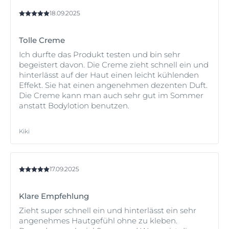
Erfahren Sie mehr darüber, wie Sie die Haut in der
Sonne in der
Wirkung der Sonne auf die Haut
pflegen
18.09.2025
können:
Vorbeugung und Schutz
sowie
die Wirkung
der Sonne auf die Kinderhaut
. Wenn Sie sich nicht
Tolle Creme
sicher sind, wie Ihre Haut auf die Sonne reagieren wird
oder welches Schutzniveau Sie verwenden sollten,
Ich durfte das Produkt testen und bin sehr
fragen Sie einen Dermatologen um Rat.
begeistert davon. Die Creme zieht schnell ein und
hinterlässt auf der Haut einen leicht kühlenden
Effekt. Sie hat einen angenehmen dezenten Duft.
Die Creme kann man auch sehr gut im Sommer
anstatt Bodylotion benutzen.
Kiki
17.09.2025
Klare Empfehlung
Zieht super schnell ein und hinterlässt ein sehr
angenehmes Hautgefühl ohne zu kleben.