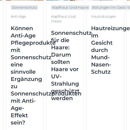
Sonnenschutz
Kopfhaut Und Haare
Rötungen Im Gesich
Anti-Age
Kopfhaut Und
Hautrötungen
Haare
Können
Hautreizung
Sonnenschutz
Anti-Age
im
für die
Pflegeprodukte
Gesicht
Haare:
mit
durch
Darum
Sonnenschutz
Mund-
sollten
eine
Nasen-
Haare vor
sinnvolle
Schutz
UV-
Ergänzung
Strahlung
zu
geschützt
Sonnenschutzprodukten
werden
mit Anti-
Age-
Effekt
sein?