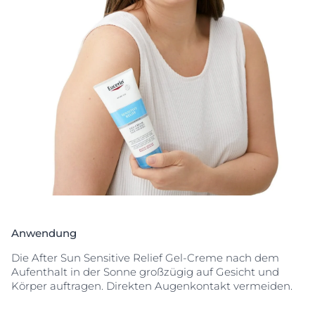
Sensitive Relief Gel-Creme beruhigt und regeneriert
sonnengestresste Haut mit Licochalcone A zur
Neutralisation freier Radikale. Glycyrrhetinsäure
unterstützt die hauteigene DNA-Reparatur, um die
Haut vor langfristigen sonnenbedingten Hautschäden
zu schützen.
Empfohlen für alle Hauttypen sowie bei zu
Sonnenallergie neigender Haut, wie z.B. Polymorpher
Lichtdermatose. Eucerin After Sun Sensitive Relief
Gel-Creme ist auch für sehr empfindliche Kinderhaut
ab 3 Jahren geeignet.
Anwendung
Die After Sun Sensitive Relief Gel-Creme nach dem
Aufenthalt in der Sonne großzügig auf Gesicht und
Körper auftragen. Direkten Augenkontakt vermeiden.