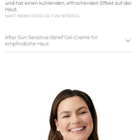
und hat einen kühlenden, erfrischenden Effekt auf der
Haut.
NART: 83583-00000-02
PZN: 16756504
After Sun Sensitive Relief Gel-Creme für
empfindliche Haut
Die Eucerin After Sun Sensitive Relief Gel-Creme
versorgt die Haut nach dem Sonnenbaden intensiv
und nachhaltig. Dank der Cellular Repair Technology
wird die sonnengestresste Haut langanhaltend
beruhigt und gepflegt. Das Spannungsgefühl der
Haut lässt nach und der Anti-Rötungs Effekt kann
sonnenbedingte Rötungen auf der Haut und
brennendes Hautgefühl lindern.
Die Eucerin After Sun Sensitive Relief Gel-Creme lässt
sich angenehm auftragen und versorgt die Haut
intensiv und langanhaltend mit Feuchtigkeit. Die
Cellular Repair Technology der Eucerin After Sun