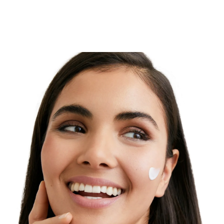
UV-Strahlung schadet den Hautzellen ebenso wie das
hochenergetische sichtbare Licht (HEV-Licht). Eucerin
Oil Control Face Sun Gel-Creme LSF30 schützt die
Haut nicht nur vor schädlichen Einflüssen durch
Sonnenstrahlung, sondern pflegt und mattiert
unreine, zu Akne neigende Haut zusätzlich. Die nicht
fettende Sonnencreme ist für den täglichen Gebrauch
geeignet.
Für den hohen UV-Schutz und zur Neutralisation freier
Radikale kombiniert die Advaced Spectral Technology
den UVA/UVB-Filter und Licochalcone A. Außerdem
enthält Eucerin Oil Control Face Sun Gel-Creme LSF30
Glycyrrhetinsäure, welche bei der hauteigenen DNA-
Reparatur hilft. Die sebumregulierende Oil Control-
Technologie mit L-Carnitin und absorbierenden
Mikropartikeln verleiht der Haut ein sofortiges,
trockenes, mattiertes Finish und einen
langanhaltenden Anti-Glanz Effekt von bis zu zwölf
Stunden.
Eucerin Oil Control Face Sun Gel-Creme LSF 30 ist
unparfümiert mit einer leichten, nicht fettenden