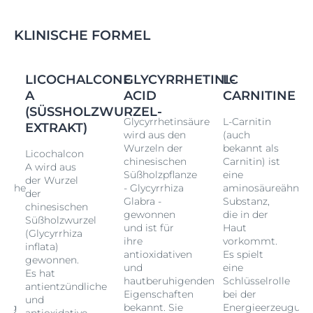
KLINISCHE FORMEL
LICOCHALCONE
GLYCYRRHETINIC
L-
A
ACID
CARNITINE
(SÜSSHOLZWURZEL-E
Glycyrrhetinsäure
L-Carnitin
XTRAKT)
wird aus den
(auch
Wurzeln der
bekannt als
Licochalcon
chinesischen
Carnitin) ist
A wird aus
Süßholzpflanze
eine
der Wurzel
liche
- Glycyrrhiza
aminosäureähnlic
der
Glabra -
Substanz,
chinesischen
gewonnen
die in der
Süßholzwurzel
und ist für
Haut
(Glycyrrhiza
ihre
vorkommt.
inflata)
antioxidativen
Es spielt
gewonnen.
und
eine
Es hat
hautberuhigenden
Schlüsselrolle
antientzündliche
Eigenschaften
bei der
und
gung
bekannt. Sie
Energieerzeugun
antioxidative