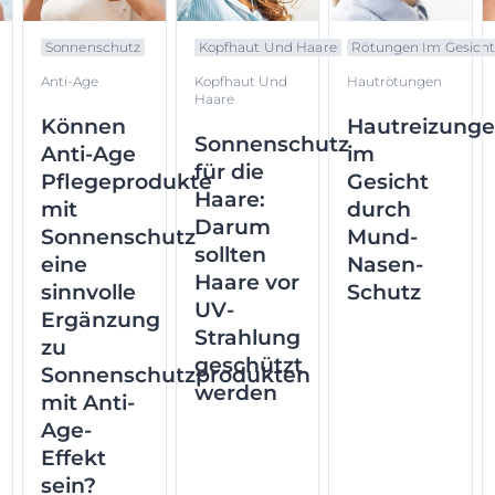
Sonnenschutz
Kopfhaut Und Haare
Rötungen Im Gesich
Anti-Age
Kopfhaut Und
Hautrötungen
Haare
Können
Hautreizung
Sonnenschutz
Anti-Age
im
für die
Pflegeprodukte
Gesicht
Haare:
mit
durch
Darum
Sonnenschutz
Mund-
sollten
eine
Nasen-
Haare vor
sinnvolle
Schutz
UV-
Ergänzung
Strahlung
zu
geschützt
Sonnenschutzprodukten
werden
mit Anti-
Age-
Effekt
sein?