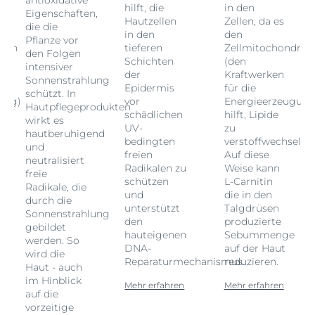
hilft, die
in den
Eigenschaften,
Hautzellen
Zellen, da es
die die
in den
den
Pflanze vor
rien
tieferen
Zellmitochondrie
den Folgen
Schichten
(den
intensiver
der
Kraftwerken
Sonnenstrahlung
Epidermis
für die
schützt. In
ung)
vor
Energieerzeugung
Hautpflegeprodukten
schädlichen
hilft, Lipide
wirkt es
UV-
zu
hautberuhigend
ln.
bedingten
verstoffwechseln.
und
freien
Auf diese
neutralisiert
Radikalen zu
Weise kann
freie
schützen
L-Carnitin
Radikale, die
und
die in den
durch die
unterstützt
Talgdrüsen
Sonnenstrahlung
den
produzierte
gebildet
hauteigenen
Sebummenge
werden. So
DNA-
auf der Haut
wird die
Reparaturmechanismus.
reduzieren.
Haut - auch
im Hinblick
Mehr erfahren
Mehr erfahren
auf die
vorzeitige