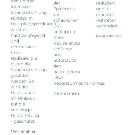
den Folgen
der
reduziert
intensiver
Epidermis
und ihr
Sonnenstrahlung
vor
erneutes
schützt. In
schädlichen
Auftreten
Hautpflegeprodukten
UV-
verhindert.
wirkt es
bedingten
hautberuhigend
Mehr erfahren
freien
und
Radikalen zu
neutralisiert
schützen
freie
und
Radikale, die
unterstützt
durch die
den
Sonnenstrahlung
hauteigenen
gebildet
DNA-
werden. So
Reparaturmechanismus.
wird die
Haut - auch
Mehr erfahren
im Hinblick
auf die
vorzeitige
Hautalterung
- geschützt.
Mehr erfahren