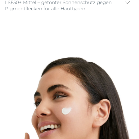
LSF50+ Mittel – getönter Sonnenschutz gegen
Pigmentflecken für alle Hauttypen
UV-Licht ist die Hauptursache für sonnenbedingte
Hautschäden. Doch nicht nur UV-Strahlung, auch das
hochenergetische sichtbare Licht (HEV-Licht) kann
Hautzellen negativ beeinflussen. Hinzu kommt, dass
Sonnenlicht die Melaninproduktion steigert, was zu
Hyperpigmentierungen und einem unregelmäßigen
Hautbild führen kann.
Eucerin Pigment Control Tinted Face Sun Gel-Creme
LSF50+ Mittel ist eine getönte Sonnencreme, die einen
gleichmäßigen Teint verleiht und vor
sonnenbedingten Pigmentflecken schützt. Die Formel
enthält Thiamidol, einen effektiven und patentierten
Pflegewirkstoff, der auf den Ursprung der
Melaninproduktion einwirkt. Er sorgt für das
Verblassen von Pigmentflecken bei regelmäßiger
Anwendung, bis sich der Hautton insgesamt
verbessert. Die Creme ist für die tägliche Anwendung
geeignet.