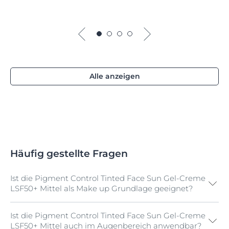
Alle anzeigen
Häufig gestellte Fragen
Ist die Pigment Control Tinted Face Sun Gel-Creme
LSF50+ Mittel als Make up Grundlage geeignet?
Ist die Pigment Control Tinted Face Sun Gel-Creme
Ja. Die Eucerin Pigment Control Tinted Face Sun Gel-
LSF50+ Mittel auch im Augenbereich anwendbar?
Creme LSF50+ Mittel zieht schnell ein und fettet nicht