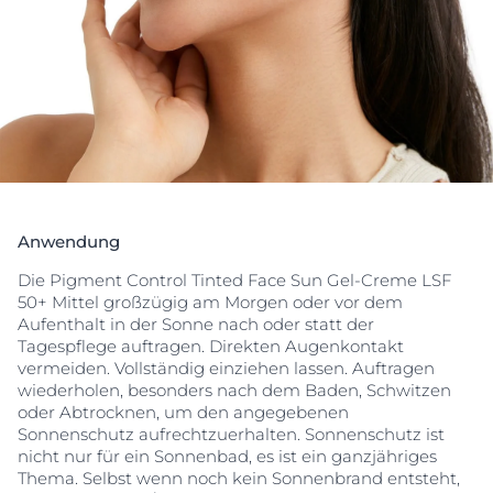
Die Advanced Spectral Technology der Sonnencreme
kombiniert UVA/UVB-Filter für UV-Schutz mit dem
Wirkstoff Licochalcone A, der freie Radikale
neutralisiert. Außerdem ist Glycyrrhetinsäure, welche
die hauteigene DNA-Reparatur unterstützt. Die
enthaltenen Farbpigmente gleichen sofort
Hautunebenheiten aus und verleihen einen
gleichmäßigeren und strahlenden Teint.
Eucerin Pigment Control Tinted Face Sun Gel-Creme
LSF50+ Mittel ist klinisch und dermatologisch getestet
und sehr gut verträglich für empfindliche Haut. Sie hat
Anwendung
eine leichte Textur, deckt langanhaltend und zieht
Die Pigment Control Tinted Face Sun Gel-Creme LSF
schnell ein.
50+ Mittel großzügig am Morgen oder vor dem
Aufenthalt in der Sonne nach oder statt der
Tagespflege auftragen. Direkten Augenkontakt
vermeiden. Vollständig einziehen lassen. Auftragen
wiederholen, besonders nach dem Baden, Schwitzen
oder Abtrocknen, um den angegebenen
Sonnenschutz aufrechtzuerhalten. Sonnenschutz ist
nicht nur für ein Sonnenbad, es ist ein ganzjähriges
Thema. Selbst wenn noch kein Sonnenbrand entsteht,