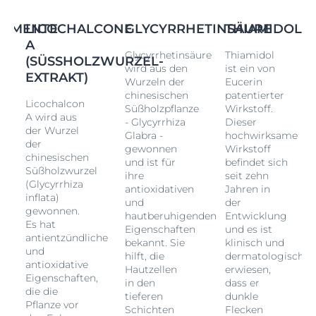
IGMENTE
LICOCHALCONE
GLYCYRRHETINSÄURE
THIAMIDOL
A
Glycyrrhetinsäure
Thiamidol
(SÜSSHOLZWURZEL-E
wird aus den
ist ein von
XTRAKT)
Wurzeln der
Eucerin
chinesischen
patentierter
Licochalcon
Süßholzpflanze
Wirkstoff.
A wird aus
- Glycyrrhiza
Dieser
der Wurzel
Glabra -
hochwirksame
der
gewonnen
Wirkstoff
chinesischen
und ist für
befindet sich
Süßholzwurzel
ihre
seit zehn
(Glycyrrhiza
antioxidativen
Jahren in
inflata)
und
der
gewonnen.
hautberuhigenden
Entwicklung
Es hat
Eigenschaften
und es ist
antientzündliche
bekannt. Sie
klinisch und
und
hilft, die
dermatologisch
antioxidative
Hautzellen
erwiesen,
Eigenschaften,
in den
dass er
die die
tieferen
dunkle
Pflanze vor
Schichten
Flecken