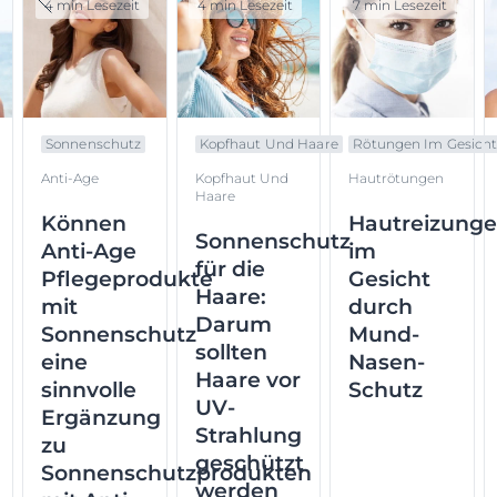
4 min Lesezeit
4 min Lesezeit
7 min Lesezeit
Sonnenschutz
Kopfhaut Und Haare
Rötungen Im Gesich
Anti-Age
Kopfhaut Und
Hautrötungen
Haare
Können
Hautreizung
Sonnenschutz
Anti-Age
im
für die
Pflegeprodukte
Gesicht
Haare:
mit
durch
Darum
Sonnenschutz
Mund-
sollten
eine
Nasen-
Haare vor
sinnvolle
Schutz
UV-
Ergänzung
Strahlung
zu
geschützt
Sonnenschutzprodukten
werden