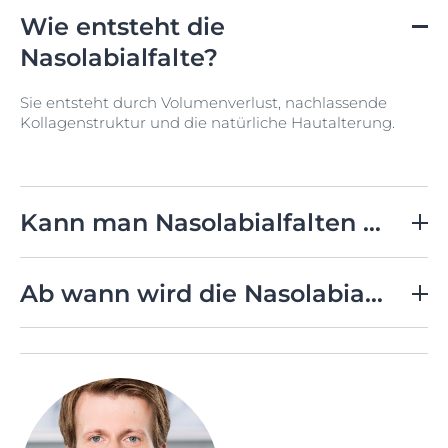
Wie entsteht die
Nasolabialfalte?
Sie entsteht durch Volumenverlust, nachlassende
Kollagenstruktur und die natürliche Hautalterung.
Kann man Nasolabialfalten reduzieren?
Pflegeprodukte mit Hyaluronsäure, Arctiin und
Silymarin können helfen, die Hautstruktur zu stärken
Ab wann wird die Nasolabialfalte sichtbar?
und die Falte optisch zu mildern.
Oft ab Ende 20 oder Anfang 30 - abhängig von
Hauttyp und Lebensstil.