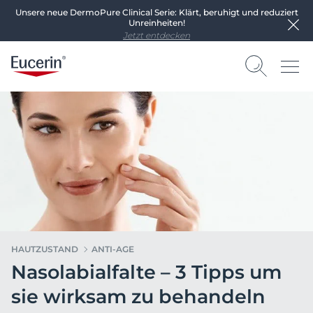
Unsere neue DermoPure Clinical Serie: Klärt, beruhigt und reduziert
Unreinheiten!
Jetzt entdecken
HAUTZUSTAND
ANTI-AGE
Nasolabialfalte – 3 Tipps um
sie wirksam zu behandeln