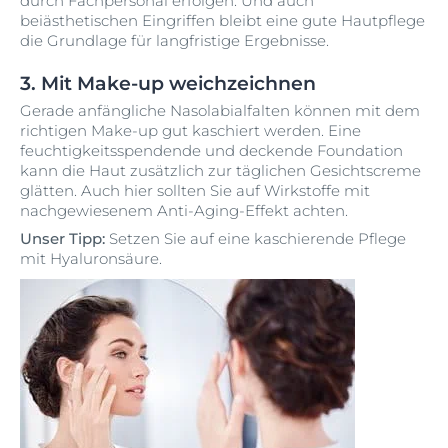
durch Fachpersonal erfolgen. Und auch
beiästhetischen Eingriffen bleibt eine gute Hautpflege
die Grundlage für langfristige Ergebnisse.
3. Mit Make-up weichzeichnen
Gerade anfängliche Nasolabialfalten können mit dem
richtigen Make-up gut kaschiert werden. Eine
feuchtigkeitsspendende und deckende Foundation
kann die Haut zusätzlich zur täglichen Gesichtscreme
glätten. Auch hier sollten Sie auf Wirkstoffe mit
nachgewiesenem Anti-Aging-Effekt achten.
Unser Tipp:
Setzen Sie auf eine kaschierende Pflege
mit Hyaluronsäure.