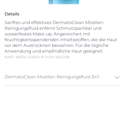
Details
Sanftes und effektives DermatoClean Mizellen-
Reinigungsfluid enfernt Schmutzpartikel und
wasserfestes Make-up. Angereichert mit
feuchtigkeitsspendenden Inhaltsstoffen, die die Haut
vor dem Austrocknen bewahren. Für die tägliche
Anwendung und empfindliche Haut geeignet.
NART: 69754-00000-10
PZN: 16143138
DermatoClean Mizellen-Reinigungsfluid 3in1
Ein sanftes und effektives Reinigungsfluid für das
Gesicht, das gründlich und sanft reinigt sowie
Schmutzpartikel und Make-up von Gesicht und
Augen entfernt.
Die Formel mit Hyaluronsäure und weiteren
feuchtigkeitsspendenden Inhaltsstoffen trocknet die