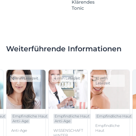
Klärendes
Tonic
Weiterführende Informationen
5 min Lesezeit
4 min Lesezeit
10 min
Lesezeit
aut
Empfindliche Haut
Empfindliche Haut
Empfindliche Haut
Anti-Age
Anti-Age
Empfindliche
Anti-Age
WISSENSCHAFT
Haut
HINTER