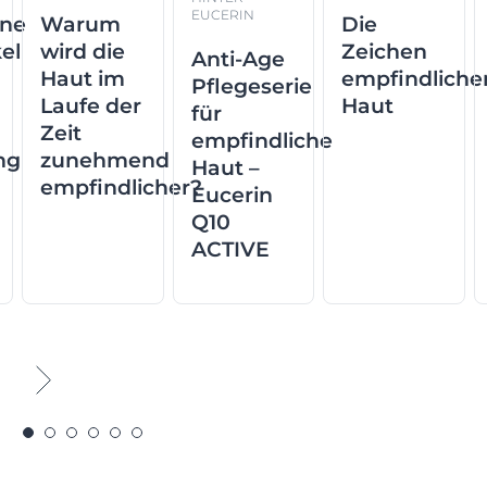
EUCERIN
ene
Warum
Die
el
wird die
Zeichen
Anti-Age
Haut im
empfindliche
Pflegeserie
Laufe der
Haut
für
Zeit
empfindliche
ng
zunehmend
Haut –
empfindlicher?
Eucerin
Q10
ACTIVE