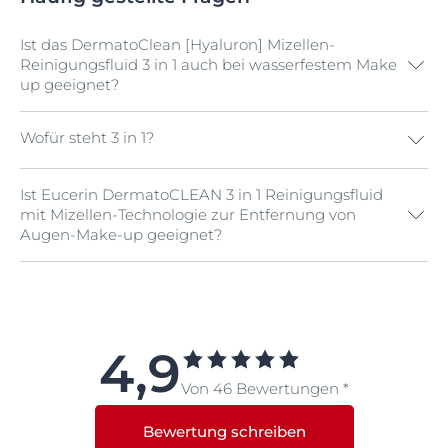
Ist das DermatoClean [Hyaluron] Mizellen-
Reinigungsfluid 3 in 1 auch bei wasserfestem Make
up geeignet?
Wofür steht 3 in 1?
Ja, das Eucerin DermatoClean [Hyaluron]
Reinigungsfluid 3 in 1 reinigt die Haut von
Schmutzpartikeln und entfernt sowohl wasserlösliches
Ist Eucerin DermatoCLEAN 3 in 1 Reinigungsfluid
Eucerin DermatoClean [Hyaluron] Mizellen-
als auch wasserfestes Make-Up sanft.
mit Mizellen-Technologie zur Entfernung von
Reinigungsfluid 3 in 1 ist eine schnelle und
Augen-Make-up geeignet?
angenehme Reinigungslösung, die drei Vorteile in
einem Produkt bietet:
1 = Reinigen
Ja, das Eucerin DermatoClean 3 in 1 Reinigungsfluid
2 = Make-Up entfernen
wurde von Augenärzten getestet und ist nachweislich
3 = Verbesserte Feuchtigkeitsversorgung der Haut
auch für die empfindliche Augenpartie geeignet.
4,9
Von 46 Bewertungen *
Bewertung schreiben