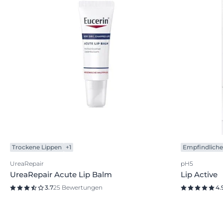
Trockene Lippen
+1
Empfindliche
UreaRepair
pH5
UreaRepair Acute Lip Balm
Lip Active
3.7
25 Bewertungen
4.