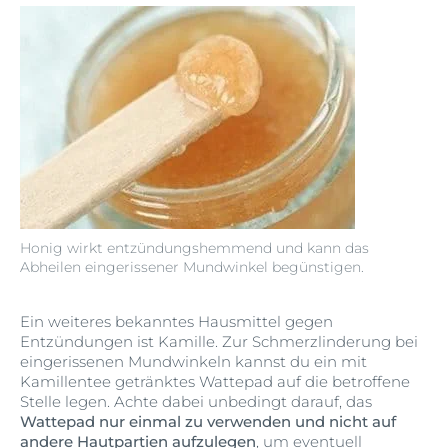
Honig wirkt entzündungshemmend und kann das
Abheilen eingerissener Mundwinkel begünstigen.
Ein weiteres bekanntes Hausmittel gegen
Entzündungen ist Kamille. Zur Schmerzlinderung bei
eingerissenen Mundwinkeln kannst du ein mit
Kamillentee getränktes Wattepad auf die betroffene
Stelle legen. Achte dabei unbedingt darauf, das
Wattepad nur einmal zu verwenden und nicht auf
andere Hautpartien aufzulegen
, um eventuell