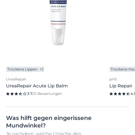
Infektionen mit Bakterien oder Pilzen, die
beispielsweise über die Hände an den Mund
gelangen
chronische Erkrankungen, die das Immunsystem
schwächen (z. B.
Diabetes
Typ I & II,
Autoimmunerkrankungen, Krebserkrankungen, …)
schlechtsitzender Zahnersatz – dieser kann den
Speichelfluss übermäßig anregen und damit die
Gefahr des Austrocknens und Einreißens der
Mundwinkel erhöhen.
Trockene Lippen
+1
Trockene Ha
UreaRepair
pH5
UreaRepair Acute Lip Balm
Lip Repair
3.7
25 Bewertungen
4.
Was hilft gegen eingerissene
Mundwinkel?
Je nachdem, welche Ursache den