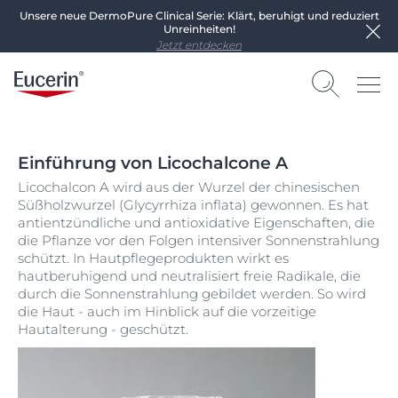
Unsere neue DermoPure Clinical Serie: Klärt, beruhigt und reduziert
Unreinheiten!
Jetzt entdecken
Einführung von Licochalcone A
Licochalcon A wird aus der Wurzel der chinesischen
Süßholzwurzel (Glycyrrhiza inflata) gewonnen. Es hat
antientzündliche und antioxidative Eigenschaften, die
die Pflanze vor den Folgen intensiver Sonnenstrahlung
schützt. In Hautpflegeprodukten wirkt es
hautberuhigend und neutralisiert freie Radikale, die
durch die Sonnenstrahlung gebildet werden. So wird
die Haut - auch im Hinblick auf die vorzeitige
Hautalterung - geschützt.