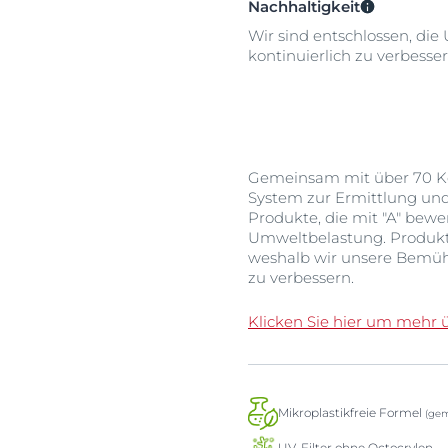
Nachhaltigkeit
Wir sind entschlossen, die
kontinuierlich zu verbesser
Gemeinsam mit über 70 Ko
System zur Ermittlung un
Produkte, die mit "A" bew
Umweltbelastung. Produkte,
weshalb wir unsere Bemüh
zu verbessern.
Klicken Sie hier um mehr 
Mikroplastikfreie Formel
(gem
UV-Filter ohne Octocrylen