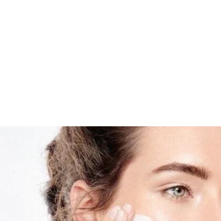
Hautgefühl und mildert Falten effektiv. Das auf natür
gewonnene Magnolol steigert Größe und Menge v
Hautzellen. Für einen weiteren Lifting-Effekt stimuli
Peptide die hauteigene Kollagenproduktion (In-vitro-
enthaltene Hyaluronsäure versorgt die Haut intensiv
Feuchtigkeit und glättet Falten sichtbar. Darüber hi
Tagescreme mit LSF 15 und einem UVA-Schutz vor 
Hautalterung sowie der Vertiefung von Falten.