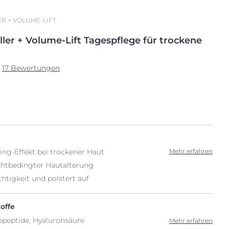
R + VOLUME-LIFT
ller
+
Volume-Lift Tagespflege für
trockene
17 Bewertungen
ting-Effekt bei trockener Haut
Mehr erfahren
ichtbedingter Hautalterung
htigkeit und polstert auf
offe
opeptide, Hyaluronsäure
Mehr erfahren