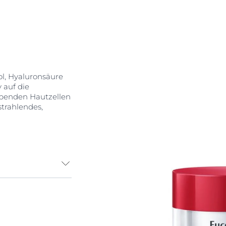
l, Hyaluronsäure
 auf die
benden Hautzellen
strahlendes,
aluron-Filler +
ziell auf die
rlust leidender
bessert sie das