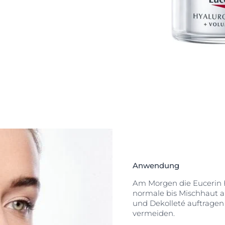
licher Basis
olumengebender
eren Oligo
Studie). Die
 mit
naus schützt die
sonnenbedingter
Anwendung
Am Morgen die Eucerin H
normale bis Mischhaut au
und Dekolleté auftragen
vermeiden.