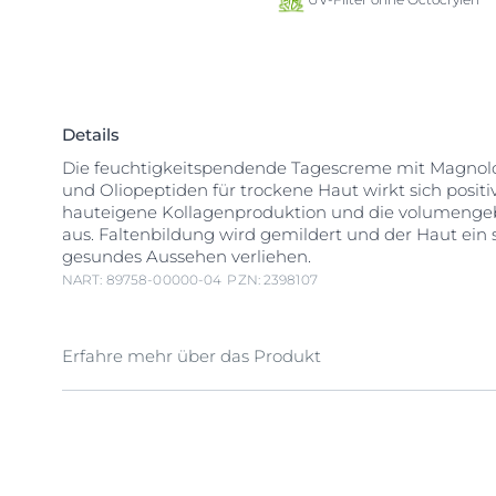
Details
Die feuchtigkeitspendende Tagescreme mit Magnolo
und Oliopeptiden für trockene Haut wirkt sich positiv
hauteigene Kollagenproduktion und die volumenge
aus. Faltenbildung wird gemildert und der Haut ein 
gesundes Aussehen verliehen.
NART: 89758-00000-04
PZN: 2398107
Erfahre mehr über das Produkt
Anti-Aging Tagescreme für trockene Haut Eucerin Hy
Volume-Lift Tagespflege für trockene Haut wurde spe
Bedürfnisse trockener unter Volumen- oder Konturve
Haut abgestimmt. Mit drei aktiven Inhaltsstoffen ver