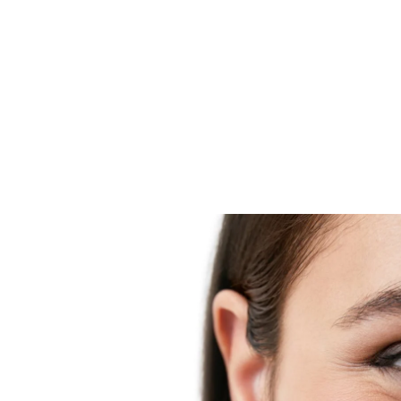
Haut entwickelt und kann sowohl während der Schüb
den schubfreien Phasen verwendet werden. Es ist kl
dermatologisch erwiesen, dass sie Feuchtigkeit spen
und Trockenheit reduziert. Die Eucerin Gesichtscrem
Neurodermitis verwendet eine nicht klebende Formel
Licochalcone A und Ceramiden angereichert ist, um 
zu stärken und Spannungsgefühle und Juckreiz zu li
fühlt sich weich und geschmeidig an und bei regel
Anwendung verbessert die Creme den Hautzustand.
AtopiControl Beruhigende Gesichtscreme enthält kei
und eignet sich ideal als Make-up-Grundlage. Die Ge
für Babys nach dem ersten Lebensmonat, Kinder u
geeignet.