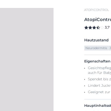
ATOPICONTROL
AtopiContr
3,7
Hautzustand
Neurodermitis
Eigenschaften
Gesichtspfle
auch für Bab
Spendet bis z
Lindert Juck
Geeignet zur
Hauptinhaltsst