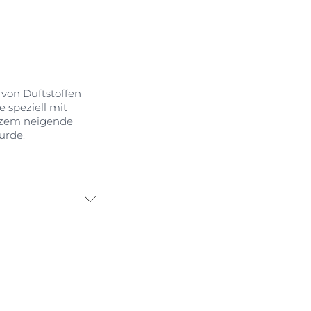
 von Duftstoffen
e speziell mit
kzem neigende
urde.
t. Sie kann auch
e eine
 und
ngen und
nde
flege atopischer