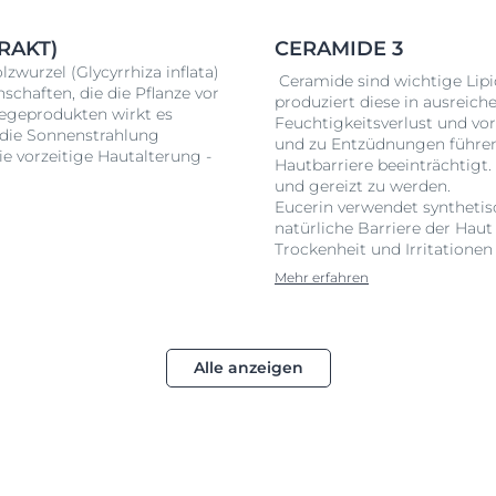
AKT)
CERAMIDE 3
zwurzel (Glycyrrhiza inflata)
Ceramide sind wichtige Lipi
schaften, die die Pflanze vor
produziert diese in ausreic
legeprodukten wirkt es
Feuchtigkeitsverlust und vo
h die Sonnenstrahlung
und zu Entzüdnungen führen
ie vorzeitige Hautalterung -
Hautbarriere beeinträchtigt.
und gereizt zu werden.
Eucerin verwendet synthetisc
natürliche Barriere der Haut
Trockenheit und Irritationen
Mehr erfahren
Alle anzeigen