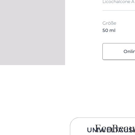
Licochalcone A
Größe
50 ml
Onli
UMWELTAUS