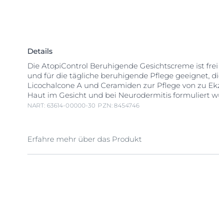
Details
Die AtopiControl Beruhigende Gesichtscreme ist frei
und für die tägliche beruhigende Pflege geeignet, di
Licochalcone A und Ceramiden zur Pflege von zu E
Haut im Gesicht und bei Neurodermitis formuliert w
NART: 63614-00000-30
PZN: 8454746
Erfahre mehr über das Produkt
Atopische Gesichtshaut ist trocken, reizbar und juck
gerötet sein und sich gespannt anfühlen. Daher sollt
Gesichtspflege bei Neurodermitis eine beruhigende
feuchtigkeitsspendende Creme enthalten, die Rötu
Juckreiz lindert. Die Eucerin AtopiControl Beruhige
Gesichtscreme wurde speziell für die tägliche Basisp