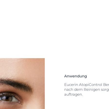
e als auch in
inisch und
det, beruhigt
e bei
, die mit
die Hautbarriere
ndern. Die Haut
mäßiger
 Die Eucerin
ne Duftstoffe
sichtscreme ist
nd Erwachsene
Anwendung
Eucerin AtopiControl B
nach dem Reinigen sorgfä
auftragen.