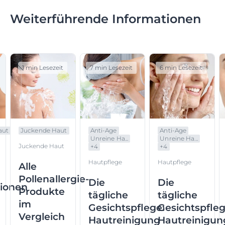
Weiterführende Informationen
1 min Lesezeit
7 min Lesezeit
6 min Lesezeit
aut
Juckende Haut
Anti-Age
Anti-Age
Unreine Ha...
Unreine Ha...
Juckende Haut
+
4
+
4
Hautpflege
Hautpflege
Alle
Pollenallergie-
Die
Die
tionen
Produkte
tägliche
tägliche
im
Gesichtspflege:
Gesichtspfleg
Vergleich
Hautreinigung
Hautreinigun