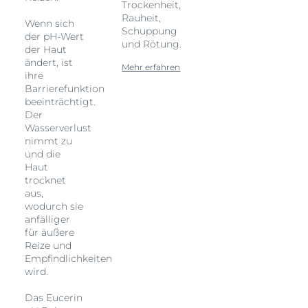
Trockenheit,
Rauheit,
Wenn sich
Schuppung
der pH-Wert
und Rötung.
der Haut
ändert, ist
Mehr erfahren
ihre
Barrierefunktion
beeinträchtigt.
Der
Wasserverlust
nimmt zu
und die
Haut
trocknet
aus,
wodurch sie
anfälliger
für äußere
Reize und
Empfindlichkeiten
wird.
Das Eucerin