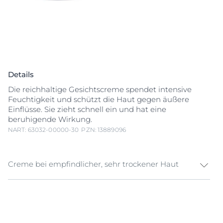
Details
Die reichhaltige Gesichtscreme spendet intensive
Feuchtigkeit und schützt die Haut gegen äußere
Einflüsse. Sie zieht schnell ein und hat eine
beruhigende Wirkung.
NART: 63032-00000-30
PZN: 13889096
Creme bei empfindlicher, sehr trockener Haut
Um bei trockener, empfindlicher Haut für ein samtig-
weiches Hautgefühl zu sorgen, bedarf es einer
entsprechenden Pflege. Besonders sensible Haut