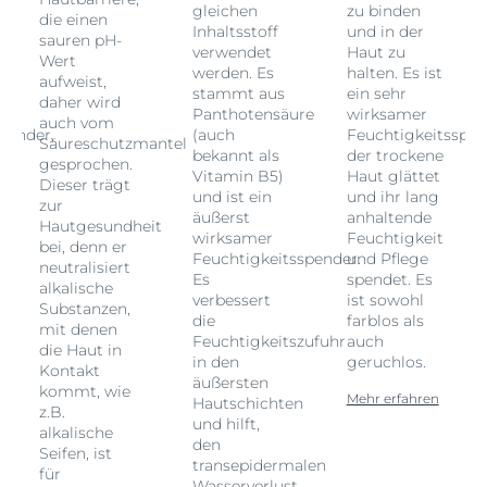
gleichen
zu binden
die einen
Inhaltsstoff
und in der
sauren pH-
verwendet
Haut zu
Wert
werden. Es
halten. Es ist
aufweist,
stammt aus
ein sehr
daher wird
Panthotensäure
wirksamer
auch vom
pender,
(auch
Feuchtigkeitsspen
Säureschutzmantel
bekannt als
der trockene
gesprochen.
Vitamin B5)
Haut glättet
Dieser trägt
und ist ein
und ihr lang
zur
äußerst
anhaltende
Hautgesundheit
wirksamer
Feuchtigkeit
bei, denn er
Feuchtigkeitsspender.
und Pflege
neutralisiert
Es
spendet. Es
alkalische
verbessert
ist sowohl
Substanzen,
die
farblos als
mit denen
Feuchtigkeitszufuhr
auch
die Haut in
in den
geruchlos.
Kontakt
äußersten
kommt, wie
Mehr erfahren
Hautschichten
z.B.
und hilft,
alkalische
den
Seifen, ist
transepidermalen
für
Wasserverlust