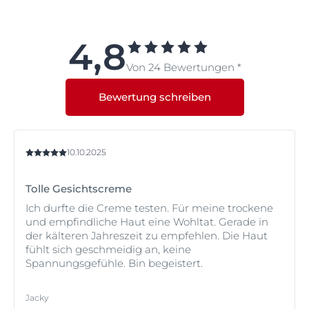
Lipide hinzugefügtwurden, um der sehr trockenen
Haut die zusätzliche Feuchtigkeitspflege zu geben, die
sie braucht.
4,8
Von 24 Bewertungen *
Bewertung schreiben
10.10.2025
Tolle Gesichtscreme
Ich durfte die Creme testen. Für meine trockene
und empfindliche Haut eine Wohltat. Gerade in
der kälteren Jahreszeit zu empfehlen. Die Haut
fühlt sich geschmeidig an, keine
Spannungsgefühle. Bin begeistert.
Jacky