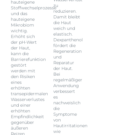
hauteigene
zu
Stoffwechselprozesse
reduzieren.
und das
Damit bleibt
hauteigene
die Haut
Mikrobiom
weich und
wichtig.
elastisch.
Erhöht sich
Dexpanthenol
der pH-Wert
fördert die
der Haut,
Regeneration
kann die
und
Barrierefunktion
Reparatur
gestört
der Haut.
werden mit
Bei
den Risiken
regelmäßiger
eines
Anwendung
erhöhten
verbessert
transepidermalen
es
Wasserverlustes
nachweislich
und einer
die
erhöhten
Symptome
Empfindlichkeit
von
gegenüber
Hautirritationen
äußeren
wie
Reizen.