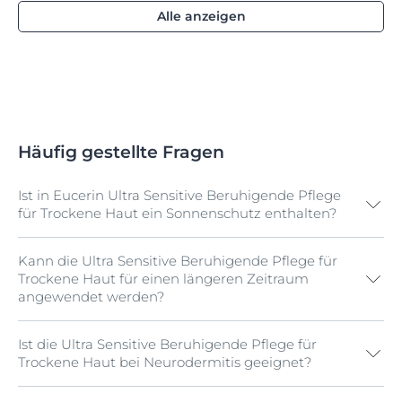
Alle anzeigen
Häufig gestellte Fragen
Ist in Eucerin Ultra Sensitive Beruhigende Pflege
für Trockene Haut ein Sonnenschutz enthalten?
Kann die Ultra Sensitive Beruhigende Pflege für
Nein. Bei empfindlicher Haut, die zu Rötungen neigt
Trockene Haut für einen längeren Zeitraum
und eine Tagespflege mit UV-Schutz benötigt,
angewendet werden?
empfehlen wir Eucerin Anti-Rötungen Kaschierende
Tagespflege LSF 25. Alternativ bietet die Pflegeserie
Eucerin Sun Produkte, die nachweislich für
Ist die Ultra Sensitive Beruhigende Pflege für
Ja, die Eucerin Ultra Sensitive Beruhigende Pflege für
empfindliche Haut geeignet sind.
Trockene Haut bei Neurodermitis geeignet?
Normale Haut bis Mischhaut kann als regelmäßige
Tagespflege angewendet werden.