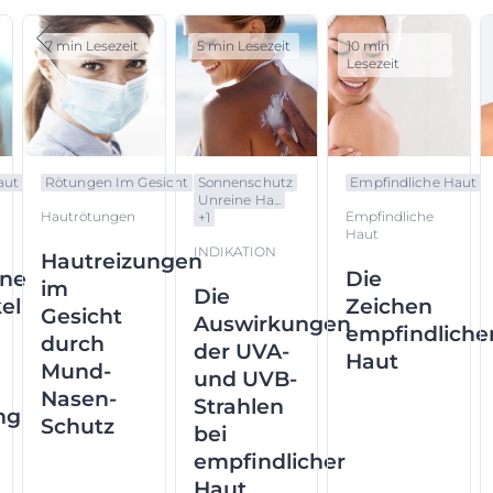
7 min Lesezeit
5 min Lesezeit
10 min
Lesezeit
aut
Rötungen Im Gesicht
Sonnenschutz
Empfindliche Haut
Unreine Ha...
Hautrötungen
Empfindliche
+
1
Haut
INDIKATION
Hautreizungen
ene
Die
im
Die
el
Zeichen
Gesicht
Auswirkungen
empfindliche
durch
der UVA-
Haut
Mund-
und UVB-
Nasen-
Strahlen
ng
Schutz
bei
empfindlicher
Haut