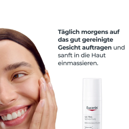
trockene Haut beruhigt überempfindliche Haut sofort
und stellt das Wohlgefühl der Haut wieder her.
Reduziert Spannungsgefühle der Haut. Enthält den
Wirkstoff SymSitive*, der die Überempfindlichkeit der
Haut an ihrem Ursprung effektiv reguliert, die Haut
sofort beruhigt und speziell für überempfindliche
Haut entwickelt wurde. - Mildert die
Überempfindlichkeit der Haut langanhaltend -
Lindert Brennen, Kribbeln und Spannungsgefühle -
Beugt Hautirritationen vor - Versorgt die Haut optimal
mit Feuchtigkeit Sehr gute Verträglichkeit und
Wirksamkeit auch bei sehr empfindlicher Haut. 0%
Alkohol & Duftstoffe