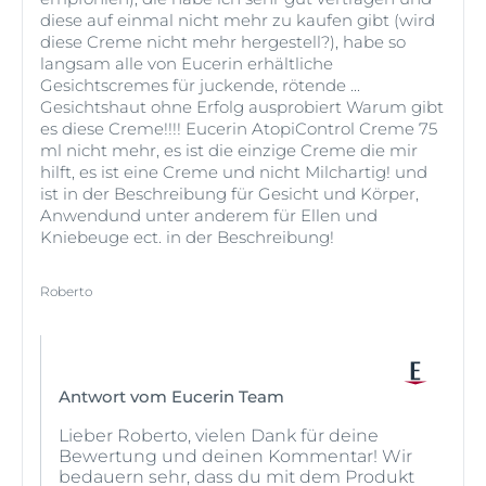
Grad-Winkel halten und gleichmäßig so oft pumpen,
diese auf einmal nicht mehr zu kaufen gibt (wird
bis Creme aus dem Spender austritt.
diese Creme nicht mehr hergestell?), habe so
langsam alle von Eucerin erhältliche
Gesichtscremes für juckende, rötende ...
Gesichtshaut ohne Erfolg ausprobiert Warum gibt
es diese Creme!!!! Eucerin AtopiControl Creme 75
ml nicht mehr, es ist die einzige Creme die mir
hilft, es ist eine Creme und nicht Milchartig! und
ist in der Beschreibung für Gesicht und Körper,
Anwendund unter anderem für Ellen und
Kniebeuge ect. in der Beschreibung!
Roberto
Antwort vom Eucerin Team
Lieber Roberto, vielen Dank für deine
Bewertung und deinen Kommentar! Wir
bedauern sehr, dass du mit dem Produkt