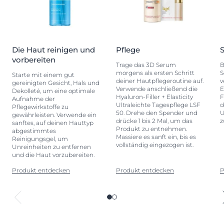
Die Haut reinigen und
Pflege
S
vorbereiten
Trage das 3D Serum
B
morgens als ersten Schritt
S
Starte mit einem gut
deiner Hautpflegeroutine auf.
v
gereinigten Gesicht, Hals und
Verwende anschließend die
E
Dekolleté, um eine optimale
Hyaluron-Filler + Elasticity
F
Aufnahme der
Ultraleichte Tagespflege LSF
d
Pflegewirkstoffe zu
50. Drehe den Spender und
U
gewährleisten. Verwende ein
drücke 1 bis 2 Mal, um das
z
sanftes, auf deinen Hauttyp
Produkt zu entnehmen.
abgestimmtes
Massiere es sanft ein, bis es
Reinigungsgel, um
vollständig eingezogen ist.
Unreinheiten zu entfernen
und die Haut vorzubereiten.
Produkt entdecken
Produkt entdecken
P