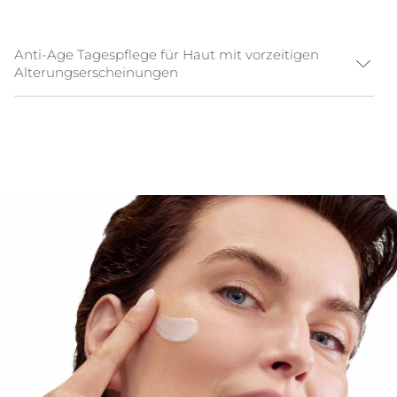
Anti-Age Tagespflege für Haut mit vorzeitigen
Alterungserscheinungen
Die Eucerin Hyaluron-Filler + Elasticity Ultraleichte
Tagespflege LSF 50 ist eine Anti-Age Pflege, die die
Elastizität der Haut verbessert und Pigmentflecken*
mildert. Die einzigartige Formel bietet vielseitige Anti-
Aging-Vorteile. Der Kollagen-Elastin-Komplex, eine
hochwirksame Kombination aus Hyaluronsäure und
Kreatin, stimuliert die Kollagenproduktion und
unterstützt die Festigkeit der Haut. Patentiertes
Thiamidol® mildert Pigmentflecken aller Art* und
beugt ihrer Neuentstehung vor. Für eine glattere,
strahlendere und sichtbar jünger wirkende Haut. Die
ultraleichte Gesichtscreme enthält zudem LSF 50
sowie einen UVA-Filter und schützt so wirksam vor
lichtbedingter vorzeitiger Hautalterung und der
Entstehung von Falten.