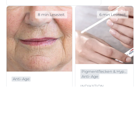
8 min Lesezeit
6 min Lesezeit
Pigmentflecken & Hyp...
Anti-Age
Anti-Age
INDIKATION
Anti-Age
Zeichen der
Was sind
Altersflecken
Marionettenfalten
und verfügbare
und wie
Behandlungen
entstehen sie?