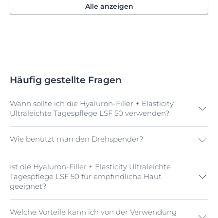
Alle anzeigen
Häufig gestellte Fragen
Wann sollte ich die Hyaluron-Filler + Elasticity
Ultraleichte Tagespflege LSF 50 verwenden?
Wie benutzt man den Drehspender?
Die Eucerin Hyaluron-Filler + Elasticity Ultraleichte
Tagespflege mit LSF 50 kann morgens auf Gesicht,
Hals und Dekolleté aufgetragen werden. Dank der
Ist die Hyaluron-Filler + Elasticity Ultraleichte
Der Drehspender ist ein Mechanismus, der das
ultraleichten Textur eignet sie sich hervorragend als
Tagespflege LSF 50 für empfindliche Haut
Auftragen von leichten Texturen erleichtert. Drehe
Make-up-Grundlage und verleiht sofort einen frischen
geeignet?
nach rechts, um den Drehspender zu öffnen. Drücke 1
Teint. Die Formel ist nicht klebrig und nicht fettend.
bis 2 Mal, um das Produkt zu entnehmen.
Der LSF 50 schützt die Haut vor UVA- und UVB-
Strahlung und beugt lichtbedingter vorzeitige
Welche Vorteile kann ich von der Verwendung
Ja, die Hyaluron-Filler + Elasticity Ultraleichte