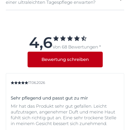
Hautalterung und Kollagenabbau vor.
einer ultraleichten Tagespflege erwarten?
Tagespflege LSF 50 ist klinisch und dermatologisch
getestet und für alle Hauttypen, einschließlich
empfindlicher Haut, geeignet.
Die ultraleichte Tagespflege mit LSF 50 verleiht der
Haut mehr Elastizität u nd mildert und beugt
Pigmentflecken vor. Sie verleiht einen jugendlichen
Teint und ein ultraleichtes, angenehmes Hautgefühl.
4,6
Von 68 Bewertungen *
Bewertung schreiben
17.06.2026
Sehr pflegend und passt gut zu mir
Mir hat das Produkt sehr gut gefallen. Leicht
aufzutragen, angenehmer Duft und meine Haut
fühlt sich richtig gut an. Eine sehr trockene Stelle
in meinem Gesicht bessert sich zunehmend.