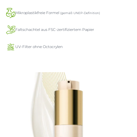
Mikroplastikfreie Formel
(gemäß UNEP-Definition)
Faltschachtel aus FSC-zertifiziertem Papier
UV-Filter ohne Octocrylen