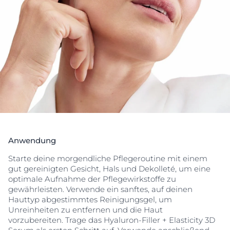
Ob Elastizitätsverlust oder Pigmentflecken – diese
Tagescreme unterstützt gezielt bei diesen
Hautbedürfnissen.
Die Textur fühlt sich ultraleicht an, klebt und fettet
nicht und sorgt für einen sofort frischen Teint. Sie
eignet sich ideal als Make-up-Grundlage. Die Formel
ist nicht komedogen.
* bedingt durch Sonnenexposition, hormonelle
Einflüsse, Akne oder Hautalterung
Anwendung
Starte deine morgendliche Pflegeroutine mit einem
gut gereinigten Gesicht, Hals und Dekolleté, um eine
optimale Aufnahme der Pflegewirkstoffe zu
gewährleisten. Verwende ein sanftes, auf deinen
Hauttyp abgestimmtes Reinigungsgel, um
Unreinheiten zu entfernen und die Haut
vorzubereiten. Trage das Hyaluron-Filler + Elasticity 3D